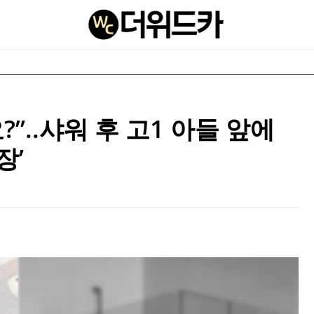
”..샤워 후 고1 아들 앞에
장’