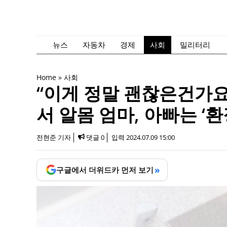
컨
텐
츠
로
뉴스
자동차
경제
사회
밀리터리
건
너
Home
»
사회
뛰
“이게 정말 괜찮은건가요?
기
서 알몸 엄마, 아빠는 ‘환
전현준 기자
댓글 0
입력
2024.07.09 15:00
»
구글에서 더위드카 먼저 보기