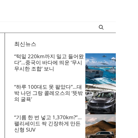
최신뉴스
“턱밑 220km까지 밀고 들어왔
다”…중국이 바다에 띄운 ‘무시
무시한 조합’ 보니
“하루 100대도 못 팔았다”…대
박 나던 그랑 콜레오스의 ‘뜻밖
의 굴욕’
“기름 한 번 넣고 1,370km?”…
팰리세이드 싹 긴장하게 만든
신형 SUV