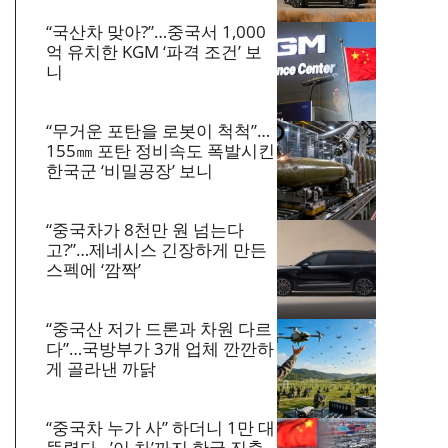
“국산차 맞아?”…중국서 1,000
억 유치한 KGM ‘파격 조건’ 보
니
“무거운 포탄을 로봇이 척척”…
155㎜ 포탄 정비속도 폭발시킨
한국군 ‘비밀공장’ 보니
“중국차가 8천만 원 넘는다
고?”…제네시스 긴장하게 만든
스펙에 ‘깜짝’
“중국산 저가 드론과 차원 다르
다”…국방부가 3개 업체 깐깐하
게 골라낸 까닭
“중국차 누가 사” 하더니 1만 대
뚫렸다…’이 차’까지 한국 진출