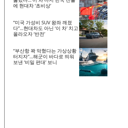
에 현대차 ‘초비상’
“미국 가성비 SUV 왕좌 깨졌
다”…현대차도 아닌 ‘이 차’ 치고
올라오자 ‘반전’
“부산항 꽉 막혔다는 가상상황
터지자”…해군이 바다로 띄워
보낸 ‘비밀 편대’ 보니