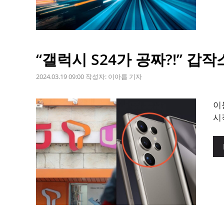
“갤럭시 S24가 공짜?!” 갑
2024.03.19 09:00
작성자:
이아름 기자
이
시