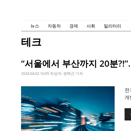
컨
텐
츠
로
뉴스
자동차
경제
사회
밀리터리
건
테크
너
뛰
기
“서울에서 부산까지 20분?!”
2024.04.02 10:05
작성자:
권택근 기자
전
개