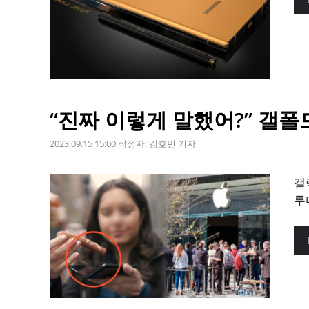
“진짜 이렇게 말했어?” 갤폴드
2023.09.15 15:00
작성자:
김호민 기자
갤
루