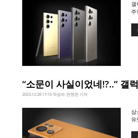
갤
주
“소문이 사실이었네!?..” 갤
2023.12.28 17:10
작성자:
전현준 기자
삼
유