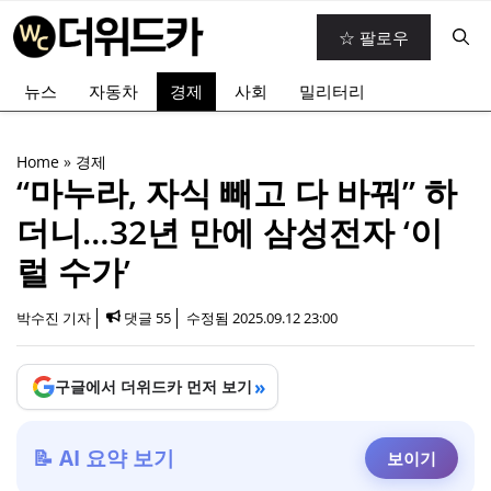
컨
☆ 팔로우
텐
츠
뉴스
자동차
경제
사회
밀리터리
로
건
너
Home
»
경제
뛰
“마누라, 자식 빼고 다 바꿔” 하
기
더니…32년 만에 삼성전자 ‘이
럴 수가’
박수진 기자
댓글 55
수정됨
2025.09.12 23:00
»
구글에서 더위드카 먼저 보기
📝 AI 요약 보기
보이기