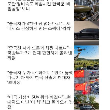
포탄 정비속도 폭발시킨 한국군 ‘비
밀공장’ 보니
“중국차가 8천만 원 넘는다고?”…제
네시스 긴장하게 만든 스펙에 ‘깜짝’
“중국산 저가 드론과 차원 다르다”…
국방부가 3개 업체 깐깐하게 골라낸
까닭
“중국차 누가 사” 하더니 1만 대 뚫렸
다…’이 차’까지 한국 진출에 현대차
‘초비상’
“미국 가성비 SUV 왕좌 깨졌다”…현
대차도 아닌 ‘이 차’ 치고 올라오자 ‘반
전’