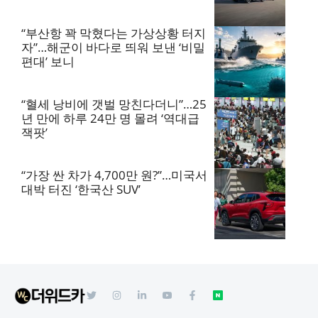
“부산항 꽉 막혔다는 가상상황 터지
자”…해군이 바다로 띄워 보낸 ‘비밀
편대’ 보니
“혈세 낭비에 갯벌 망친다더니”…25
년 만에 하루 24만 명 몰려 ‘역대급
잭팟’
“가장 싼 차가 4,700만 원?”…미국서
대박 터진 ‘한국산 SUV’