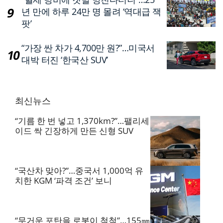
년 만에 하루 24만 명 몰려 ‘역대급 잭
팟’
“가장 싼 차가 4,700만 원?”…미국서
대박 터진 ‘한국산 SUV’
최신뉴스
“기름 한 번 넣고 1,370km?”…팰리세
이드 싹 긴장하게 만든 신형 SUV
“국산차 맞아?”…중국서 1,000억 유
치한 KGM ‘파격 조건’ 보니
“무거운 포탄을 로봇이 척척”…155㎜