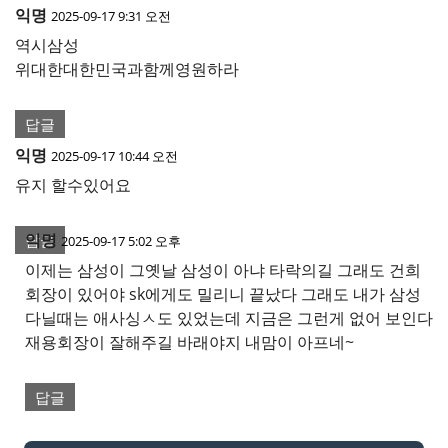
익명
2025-09-17 9:31 오전
역시삼성
위대한대한민국과함께영원하라
답글
익명
2025-09-17 10:44 오전
유지 할수있어요
익명
답글
2025-09-17 5:02 오후
이제는 삼성이 그옛날 삼성이 아냐 타락의길 그래도 건희
회장이 있어야 sk에게도 밀리니 끝났다 그래도 내가 삼성
다닐때는 애사싱ㅅ도 있었는데 지금은 그런게 없어 보인다
재용회장이 잘해주길 바래야지 내맘이 아프네~
답글