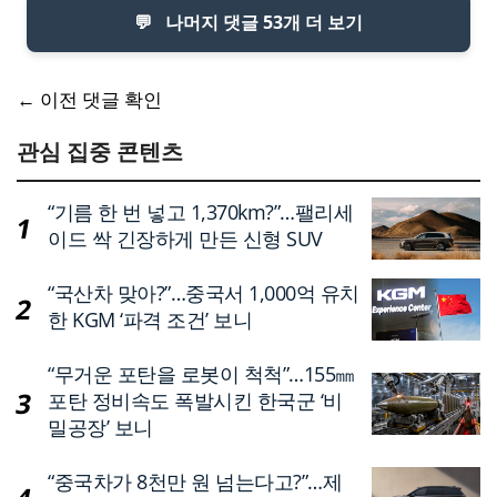
💬
나머지 댓글 53개 더 보기
댓
← 이전 댓글 확인
글
관심 집중 콘텐츠
네
“기름 한 번 넣고 1,370km?”…팰리세
비
이드 싹 긴장하게 만든 신형 SUV
게
“국산차 맞아?”…중국서 1,000억 유치
이
한 KGM ‘파격 조건’ 보니
션
“무거운 포탄을 로봇이 척척”…155㎜
포탄 정비속도 폭발시킨 한국군 ‘비
밀공장’ 보니
“중국차가 8천만 원 넘는다고?”…제