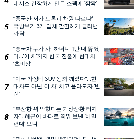
네시스 긴장하게 만든 스펙에 ‘깜짝’
“중국산 저가 드론과 차원 다르다”…
국방부가 3개 업체 깐깐하게 골라낸
까닭
“중국차 누가 사” 하더니 1만 대 뚫렸
다…’이 차’까지 한국 진출에 현대차
‘초비상’
“미국 가성비 SUV 왕좌 깨졌다”…현
대차도 아닌 ‘이 차’ 치고 올라오자 ‘반
전’
“부산항 꽉 막혔다는 가상상황 터지
자”…해군이 바다로 띄워 보낸 ‘비밀
편대’ 보니
“혈세 낭비에 갯벌 망친다더니”…25