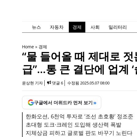
컨
텐
츠
로
뉴스
자동차
경제
사회
밀리터리
건
너
Home
»
경제
뛰
“물 들어올 때 제대로 젓
기
급”…통 큰 결단에 업계 ‘
윤상현 기자
댓글 6
수정됨
2025.05.07 08:00
»
구글에서 더위드카 먼저 보기
한화오션, 6천억 투자로 ‘조선 초호황’ 정조준
초대형 도크·크레인 도입해 생산력 폭발
지체상금 피하고 글로벌 판도 바꾸기 노린다