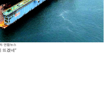
처: 연합뉴스
시 뜨겠네”