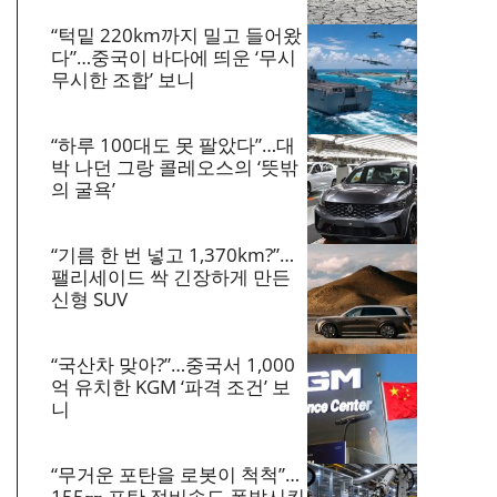
“턱밑 220km까지 밀고 들어왔
다”…중국이 바다에 띄운 ‘무시
무시한 조합’ 보니
“하루 100대도 못 팔았다”…대
박 나던 그랑 콜레오스의 ‘뜻밖
의 굴욕’
“기름 한 번 넣고 1,370km?”…
팰리세이드 싹 긴장하게 만든
신형 SUV
“국산차 맞아?”…중국서 1,000
억 유치한 KGM ‘파격 조건’ 보
니
“무거운 포탄을 로봇이 척척”…
155㎜ 포탄 정비속도 폭발시킨