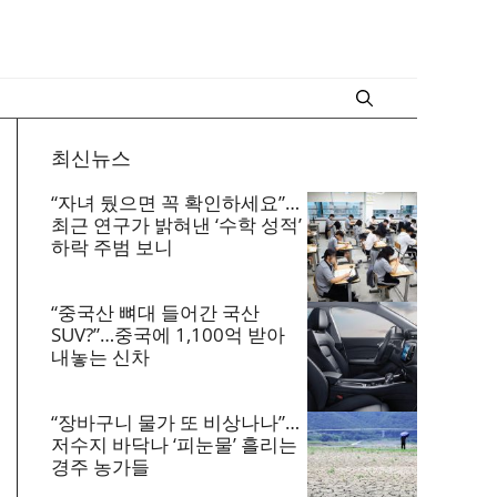
최신뉴스
“자녀 뒀으면 꼭 확인하세요”…
최근 연구가 밝혀낸 ‘수학 성적’
하락 주범 보니
“중국산 뼈대 들어간 국산
SUV?”…중국에 1,100억 받아
내놓는 신차
“장바구니 물가 또 비상나나”…
저수지 바닥나 ‘피눈물’ 흘리는
경주 농가들