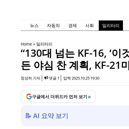
컨
텐
츠
로
뉴스
자동차
경제
사회
밀리터리
건
너
Home
»
밀리터리
뛰
“130대 넘는 KF-16, 
기
든 야심 찬 계획, KF-
정성하 기자
댓글 1
입력
2025.10.25 19:30
»
구글에서 더위드카 먼저 보기
📝 AI 요약 보기