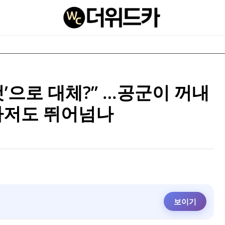
‘이것’으로 대체?” …공군이 꺼내
21마저도 뛰어넘나
보이기