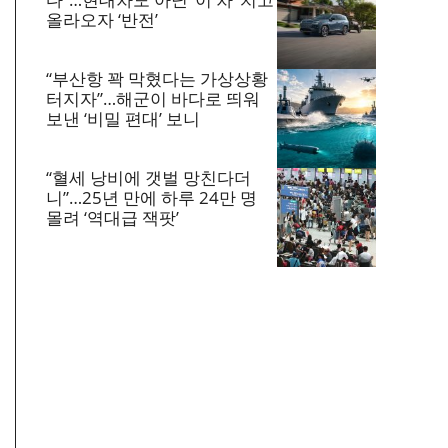
올라오자 ‘반전’
“부산항 꽉 막혔다는 가상상황
터지자”…해군이 바다로 띄워
보낸 ‘비밀 편대’ 보니
“혈세 낭비에 갯벌 망친다더
니”…25년 만에 하루 24만 명
몰려 ‘역대급 잭팟’