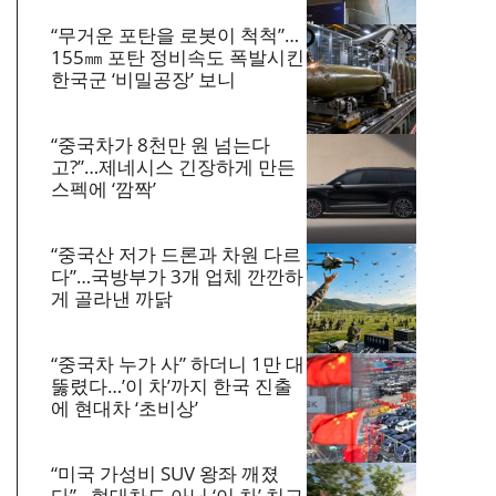
“무거운 포탄을 로봇이 척척”…
155㎜ 포탄 정비속도 폭발시킨
한국군 ‘비밀공장’ 보니
“중국차가 8천만 원 넘는다
고?”…제네시스 긴장하게 만든
스펙에 ‘깜짝’
“중국산 저가 드론과 차원 다르
다”…국방부가 3개 업체 깐깐하
게 골라낸 까닭
“중국차 누가 사” 하더니 1만 대
뚫렸다…’이 차’까지 한국 진출
에 현대차 ‘초비상’
“미국 가성비 SUV 왕좌 깨졌
다”…현대차도 아닌 ‘이 차’ 치고