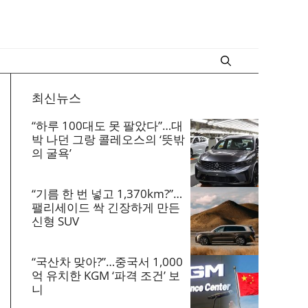
최신뉴스
“하루 100대도 못 팔았다”…대
박 나던 그랑 콜레오스의 ‘뜻밖
의 굴욕’
“기름 한 번 넣고 1,370km?”…
팰리세이드 싹 긴장하게 만든
신형 SUV
“국산차 맞아?”…중국서 1,000
억 유치한 KGM ‘파격 조건’ 보
니