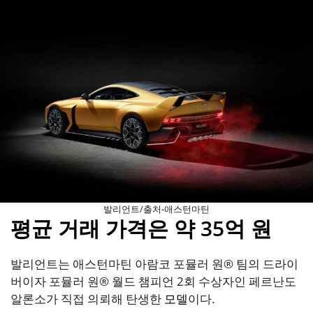
발리언트/출처-애스턴마틴
평균 거래 가격은 약 35억 원
발리언트는 애스턴마틴 아람코 포뮬러 원® 팀의 드라이
버이자 포뮬러 원® 월드 챔피언 2회 수상자인 페르난도
알론소가 직접 의뢰해 탄생한
모델
이다.