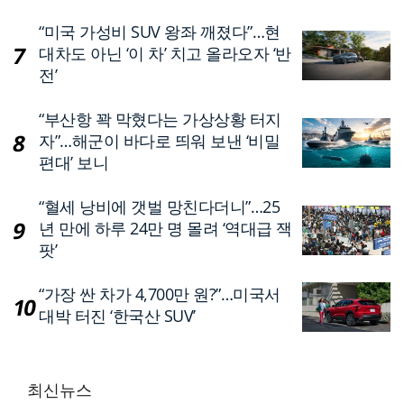
“미국 가성비 SUV 왕좌 깨졌다”…현
대차도 아닌 ‘이 차’ 치고 올라오자 ‘반
전’
“부산항 꽉 막혔다는 가상상황 터지
자”…해군이 바다로 띄워 보낸 ‘비밀
편대’ 보니
“혈세 낭비에 갯벌 망친다더니”…25
년 만에 하루 24만 명 몰려 ‘역대급 잭
팟’
“가장 싼 차가 4,700만 원?”…미국서
대박 터진 ‘한국산 SUV’
최신뉴스