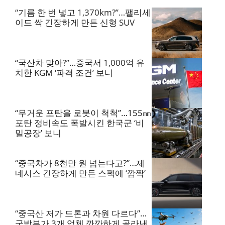
“기름 한 번 넣고 1,370km?”…팰리세
이드 싹 긴장하게 만든 신형 SUV
“국산차 맞아?”…중국서 1,000억 유
치한 KGM ‘파격 조건’ 보니
“무거운 포탄을 로봇이 척척”…155㎜
포탄 정비속도 폭발시킨 한국군 ‘비
밀공장’ 보니
“중국차가 8천만 원 넘는다고?”…제
네시스 긴장하게 만든 스펙에 ‘깜짝’
“중국산 저가 드론과 차원 다르다”…
국방부가 3개 업체 깐깐하게 골라낸