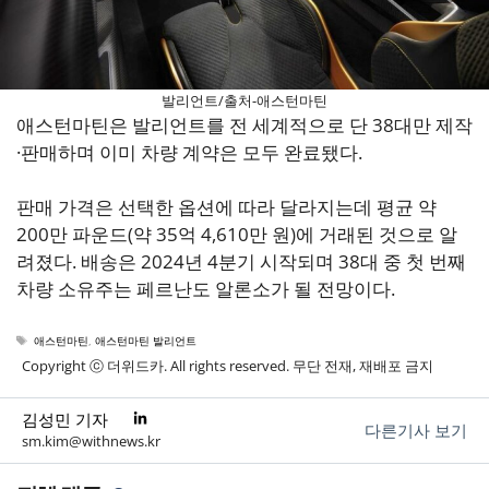
발리언트/출처-애스턴마틴
애스턴마틴은 발리언트를 전 세계적으로 단 38대만 제작
·판매하며 이미 차량 계약은 모두 완료됐다.
판매 가격은 선택한 옵션에 따라 달라지는데 평균 약
200만 파운드(약 35억 4,610만 원)에 거래된 것으로 알
려졌다. 배송은 2024년 4분기 시작되며 38대 중 첫 번째
차량 소유주는 페르난도 알론소가 될 전망이다.
태
애스턴마틴
,
애스턴마틴 발리언트
그
Copyright ⓒ 더위드카. All rights reserved. 무단 전재, 재배포 금지
김성민 기자
다른기사 보기
sm.kim@withnews.kr