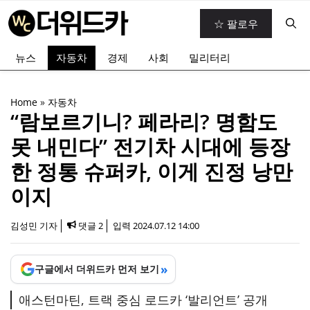
컨
☆ 팔로우
텐
츠
뉴스
자동차
경제
사회
밀리터리
로
건
너
Home
»
자동차
뛰
“람보르기니? 페라리? 명함도
기
못 내민다” 전기차 시대에 등장
한 정통 슈퍼카, 이게 진정 낭만
이지
김성민 기자
댓글 2
입력
2024.07.12 14:00
»
구글에서 더위드카 먼저 보기
애스턴마틴, 트랙 중심 로드카 ‘발리언트’ 공개