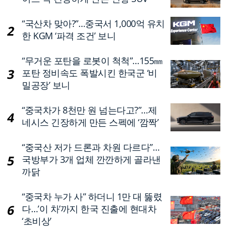
“국산차 맞아?”…중국서 1,000억 유치
한 KGM ‘파격 조건’ 보니
“무거운 포탄을 로봇이 척척”…155㎜
포탄 정비속도 폭발시킨 한국군 ‘비
밀공장’ 보니
“중국차가 8천만 원 넘는다고?”…제
네시스 긴장하게 만든 스펙에 ‘깜짝’
“중국산 저가 드론과 차원 다르다”…
국방부가 3개 업체 깐깐하게 골라낸
까닭
“중국차 누가 사” 하더니 1만 대 뚫렸
다…’이 차’까지 한국 진출에 현대차
‘초비상’