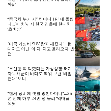
까닭
“중국차 누가 사” 하더니 1만 대 뚫렸
다…’이 차’까지 한국 진출에 현대차
‘초비상’
“미국 가성비 SUV 왕좌 깨졌다”…현
대차도 아닌 ‘이 차’ 치고 올라오자 ‘반
전’
“부산항 꽉 막혔다는 가상상황 터지
자”…해군이 바다로 띄워 보낸 ‘비밀
편대’ 보니
“혈세 낭비에 갯벌 망친다더니”…25
년 만에 하루 24만 명 몰려 ‘역대급
잭팟’