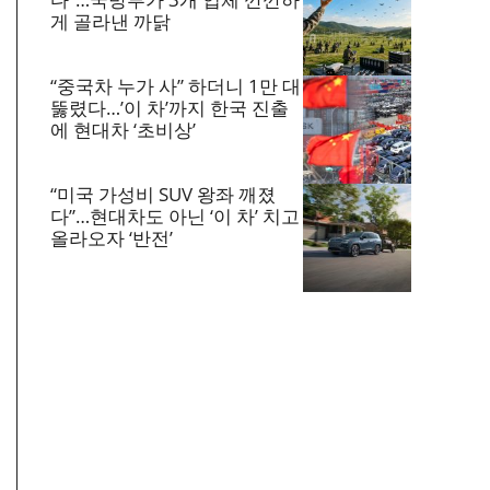
게 골라낸 까닭
“중국차 누가 사” 하더니 1만 대
뚫렸다…’이 차’까지 한국 진출
에 현대차 ‘초비상’
“미국 가성비 SUV 왕좌 깨졌
다”…현대차도 아닌 ‘이 차’ 치고
올라오자 ‘반전’