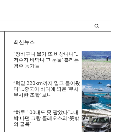
최신뉴스
“장바구니 물가 또 비상나나”…
저수지 바닥나 ‘피눈물’ 흘리는
경주 농가들
“턱밑 220km까지 밀고 들어왔
다”…중국이 바다에 띄운 ‘무시
무시한 조합’ 보니
“하루 100대도 못 팔았다”…대
박 나던 그랑 콜레오스의 ‘뜻밖
의 굴욕’