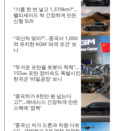
“기름 한 번 넣고 1,370km?”…
팰리세이드 싹 긴장하게 만든
신형 SUV
“국산차 맞아?”…중국서 1,000
억 유치한 KGM ‘파격 조건’ 보
니
“무거운 포탄을 로봇이 척척”…
155㎜ 포탄 정비속도 폭발시킨
한국군 ‘비밀공장’ 보니
“중국차가 8천만 원 넘는다
고?”…제네시스 긴장하게 만든
스펙에 ‘깜짝’
“중국산 저가 드론과 차원 다르
다”…국방부가 3개 업체 깐깐하