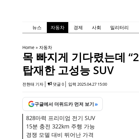
컨
텐
츠
로
뉴스
자동차
경제
사회
밀리터리
건
너
Home
»
자동차
뛰
목 빠지게 기다렸는데 “
기
탑재한 고성능 SUV
전현태 기자
댓글 0
입력
2025.04.27 15:00
»
구글에서 더위드카 먼저 보기
828마력 프리미엄 전기 SUV
15분 충전 322km 주행 가능
경쟁 모델 대비 뛰어난 가격