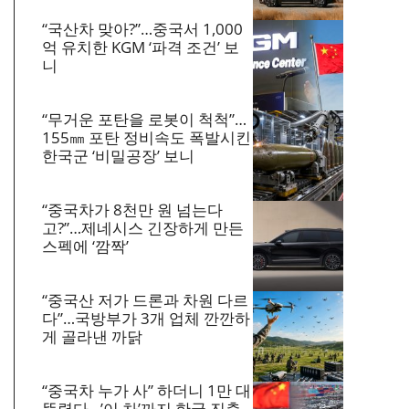
“국산차 맞아?”…중국서 1,000
억 유치한 KGM ‘파격 조건’ 보
니
“무거운 포탄을 로봇이 척척”…
155㎜ 포탄 정비속도 폭발시킨
한국군 ‘비밀공장’ 보니
“중국차가 8천만 원 넘는다
고?”…제네시스 긴장하게 만든
스펙에 ‘깜짝’
“중국산 저가 드론과 차원 다르
다”…국방부가 3개 업체 깐깐하
게 골라낸 까닭
“중국차 누가 사” 하더니 1만 대
뚫렸다…’이 차’까지 한국 진출