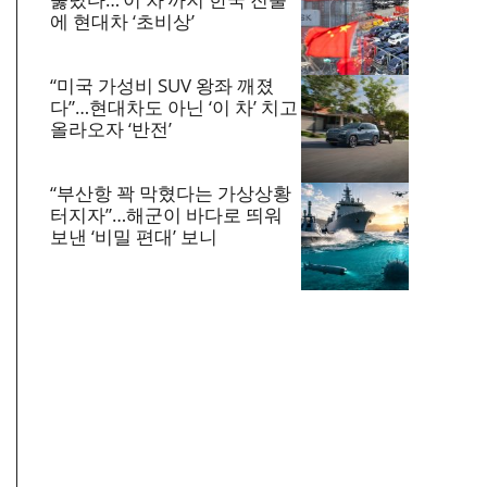
에 현대차 ‘초비상’
“미국 가성비 SUV 왕좌 깨졌
다”…현대차도 아닌 ‘이 차’ 치고
올라오자 ‘반전’
“부산항 꽉 막혔다는 가상상황
터지자”…해군이 바다로 띄워
보낸 ‘비밀 편대’ 보니