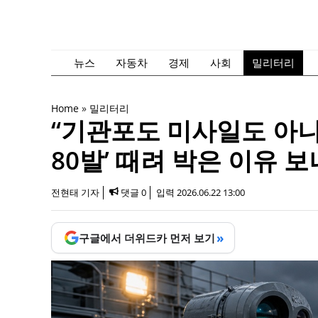
컨
텐
츠
로
뉴스
자동차
경제
사회
밀리터리
건
너
Home
»
밀리터리
뛰
“기관포도 미사일도 아니
기
80발’ 때려 박은 이유 보니
전현태 기자
댓글 0
입력
2026.06.22 13:00
»
구글에서 더위드카 먼저 보기