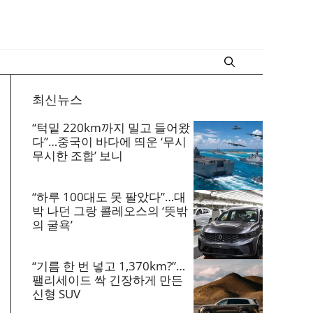
최신뉴스
“턱밑 220km까지 밀고 들어왔
다”…중국이 바다에 띄운 ‘무시
무시한 조합’ 보니
“하루 100대도 못 팔았다”…대
박 나던 그랑 콜레오스의 ‘뜻밖
의 굴욕’
“기름 한 번 넣고 1,370km?”…
팰리세이드 싹 긴장하게 만든
신형 SUV