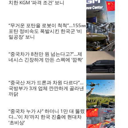
치한 KGM ‘파격 조건’ 보니
“무거운 포탄을 로봇이 척척”…155㎜
포탄 정비속도 폭발시킨 한국군 ‘비
밀공장’ 보니
“중국차가 8천만 원 넘는다고?”…제
네시스 긴장하게 만든 스펙에 ‘깜짝’
“중국산 저가 드론과 차원 다르다”…
국방부가 3개 업체 깐깐하게 골라낸
까닭
“중국차 누가 사” 하더니 1만 대 뚫렸
다…’이 차’까지 한국 진출에 현대차
‘초비상’