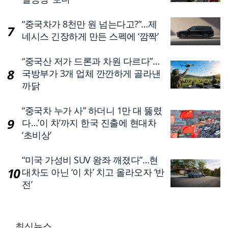
“중국차가 8천만 원 넘는다고?”…제
네시스 긴장하게 만든 스펙에 ‘깜짝’
“중국산 저가 드론과 차원 다르다”…
국방부가 3개 업체 깐깐하게 골라낸
까닭
“중국차 누가 사” 하더니 1만 대 뚫렸
다…’이 차’까지 한국 진출에 현대차
‘초비상’
“미국 가성비 SUV 왕좌 깨졌다”…현
대차도 아닌 ‘이 차’ 치고 올라오자 ‘반
전’
최신뉴스