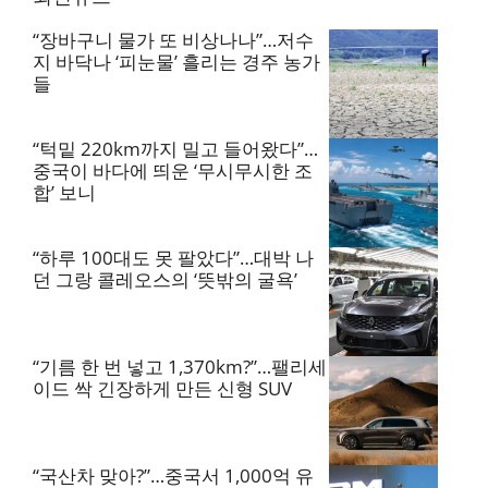
“장바구니 물가 또 비상나나”…저수
지 바닥나 ‘피눈물’ 흘리는 경주 농가
들
“턱밑 220km까지 밀고 들어왔다”…
중국이 바다에 띄운 ‘무시무시한 조
합’ 보니
“하루 100대도 못 팔았다”…대박 나
던 그랑 콜레오스의 ‘뜻밖의 굴욕’
“기름 한 번 넣고 1,370km?”…팰리세
이드 싹 긴장하게 만든 신형 SUV
“국산차 맞아?”…중국서 1,000억 유