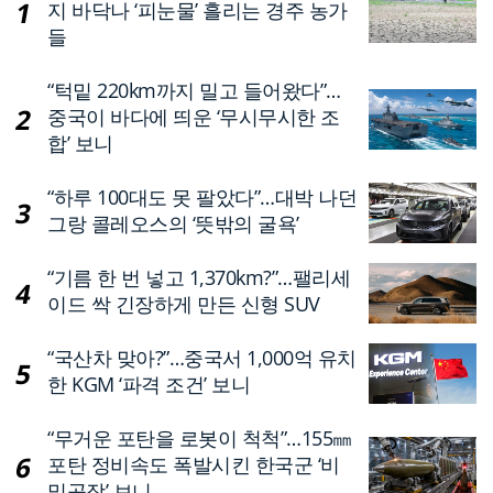
지 바닥나 ‘피눈물’ 흘리는 경주 농가
들
“턱밑 220km까지 밀고 들어왔다”…
중국이 바다에 띄운 ‘무시무시한 조
합’ 보니
“하루 100대도 못 팔았다”…대박 나던
그랑 콜레오스의 ‘뜻밖의 굴욕’
“기름 한 번 넣고 1,370km?”…팰리세
이드 싹 긴장하게 만든 신형 SUV
“국산차 맞아?”…중국서 1,000억 유치
한 KGM ‘파격 조건’ 보니
“무거운 포탄을 로봇이 척척”…155㎜
포탄 정비속도 폭발시킨 한국군 ‘비
밀공장’ 보니