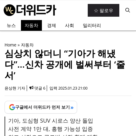
컨
☆ 팔로우
텐
츠
뉴스
자동차
경제
사회
밀리터리
로
건
너
Home
»
자동차
뛰
심상치 않더니 “기아가 해냈
기
다”…신차 공개에 벌써부터 ‘줄
서’
윤상현 기자
댓글 6
입력
2025.01.23 21:00
»
구글에서 더위드카 먼저 보기
기아, 도심형 SUV 시로스 양산 돌입
사전 계약 1만 대, 흥행 가능성 입증