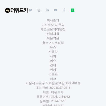
회사소개
기사제보 및 문의
개인정보처리방침
편집지침
이용약관
청소년보호정책
뉴스
자동차
사회
이슈
경제
연예
스포츠
테크
서울시 구로구 디지털로31길 38-9, 401호
대표전화 :
070-8027-2916
제호 : 더위드카
등록번호 : 경기, 아54912
등록일 : 2024-02-15
발행인 : 박광일