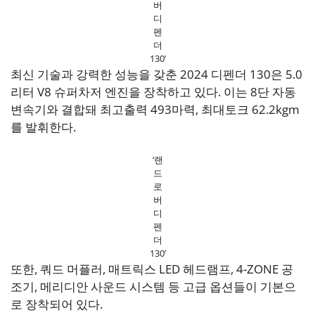
버
디
펜
더
130’
최신 기술과 강력한 성능을 갖춘 2024 디펜더 130은 5.0
리터 V8 슈퍼차저 엔진을 장착하고 있다. 이는 8단 자동
변속기와 결합돼 최고출력 493마력, 최대토크 62.2kgm
를 발휘한다.
‘랜
드
로
버
디
펜
더
130’
또한, 쿼드 머플러, 매트릭스 LED 헤드램프, 4-ZONE 공
조기, 메리디안 사운드 시스템 등 고급 옵션들이 기본으
로 장착되어 있다.