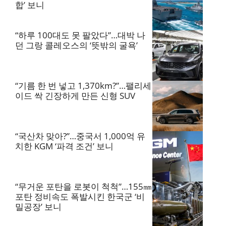
합’ 보니
“하루 100대도 못 팔았다”…대박 나
던 그랑 콜레오스의 ‘뜻밖의 굴욕’
“기름 한 번 넣고 1,370km?”…팰리세
이드 싹 긴장하게 만든 신형 SUV
“국산차 맞아?”…중국서 1,000억 유
치한 KGM ‘파격 조건’ 보니
“무거운 포탄을 로봇이 척척”…155㎜
포탄 정비속도 폭발시킨 한국군 ‘비
밀공장’ 보니