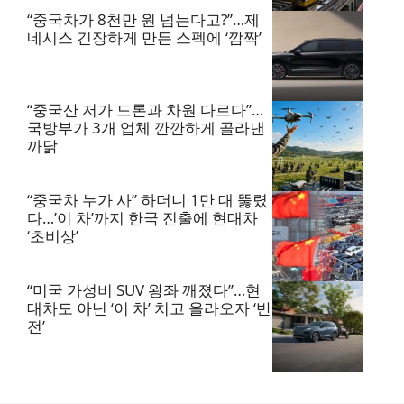
“중국차가 8천만 원 넘는다고?”…제
네시스 긴장하게 만든 스펙에 ‘깜짝’
“중국산 저가 드론과 차원 다르다”…
국방부가 3개 업체 깐깐하게 골라낸
까닭
“중국차 누가 사” 하더니 1만 대 뚫렸
다…’이 차’까지 한국 진출에 현대차
‘초비상’
“미국 가성비 SUV 왕좌 깨졌다”…현
대차도 아닌 ‘이 차’ 치고 올라오자 ‘반
전’