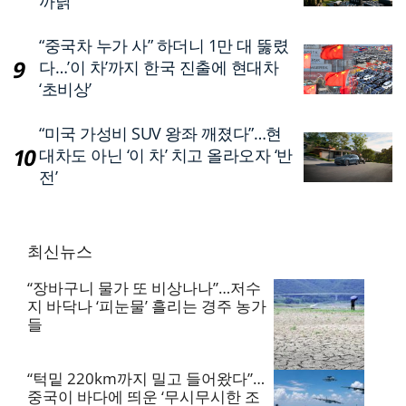
까닭
“중국차 누가 사” 하더니 1만 대 뚫렸
다…’이 차’까지 한국 진출에 현대차
‘초비상’
“미국 가성비 SUV 왕좌 깨졌다”…현
대차도 아닌 ‘이 차’ 치고 올라오자 ‘반
전’
최신뉴스
“장바구니 물가 또 비상나나”…저수
지 바닥나 ‘피눈물’ 흘리는 경주 농가
들
“턱밑 220km까지 밀고 들어왔다”…
중국이 바다에 띄운 ‘무시무시한 조