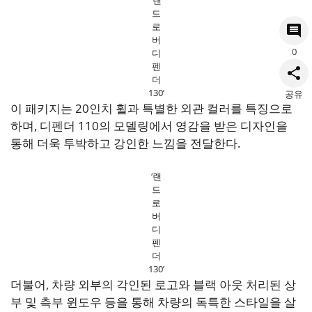
‘랜
드
로
버
0
디
펜
더
130’
공유
이 패키지는 20인치 휠과 특별한 외관 컬러를 특징으로
하며, 디펜더 110의 모델링에서 영감을 받은 디자인을
통해 더욱 투박하고 강인한 느낌을 전달한다.
‘랜
드
로
버
디
펜
더
130’
더불어, 차량 외부의 각인된 로고와 블랙 아웃 처리된 상
부 및 측부 윈도우 등을 통해 차량의 독특한 스타일을 살