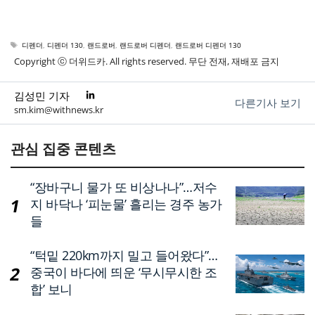
태
디펜더
,
디펜더 130
,
랜드로버
,
랜드로버 디펜더
,
랜드로버 디펜더 130
그
Copyright ⓒ 더위드카. All rights reserved. 무단 전재, 재배포 금지
김성민 기자
다른기사 보기
sm.kim@withnews.kr
관심 집중 콘텐츠
“장바구니 물가 또 비상나나”…저수
지 바닥나 ‘피눈물’ 흘리는 경주 농가
들
“턱밑 220km까지 밀고 들어왔다”…
중국이 바다에 띄운 ‘무시무시한 조
합’ 보니