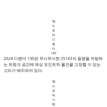
‘랜
드
로
버
디
펜
더
130’
2024 디펜더 130은 무시무시한 2516ℓ의 용량을 자랑하
는 트렁크 공간에 래싱 포인트와 물건을 고정할 수 있는
고리가 배치되어 있다.
‘랜
드
로
버
디
펜