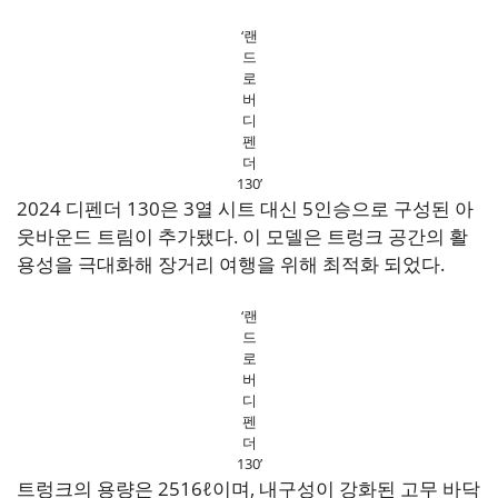
‘랜
드
로
버
디
펜
더
130’
2024 디펜더 130은 3열 시트 대신 5인승으로 구성된 아
웃바운드 트림이 추가됐다. 이 모델은 트렁크 공간의 활
용성을 극대화해 장거리 여행을 위해 최적화 되었다.
‘랜
드
로
버
디
펜
더
130’
트렁크의 용량은 2516ℓ이며, 내구성이 강화된 고무 바닥