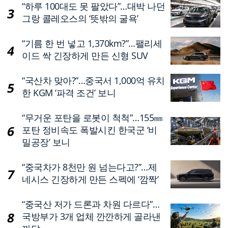
“하루 100대도 못 팔았다”…대박 나던
그랑 콜레오스의 ‘뜻밖의 굴욕’
“기름 한 번 넣고 1,370km?”…팰리세
이드 싹 긴장하게 만든 신형 SUV
“국산차 맞아?”…중국서 1,000억 유치
한 KGM ‘파격 조건’ 보니
“무거운 포탄을 로봇이 척척”…155㎜
포탄 정비속도 폭발시킨 한국군 ‘비
밀공장’ 보니
“중국차가 8천만 원 넘는다고?”…제
네시스 긴장하게 만든 스펙에 ‘깜짝’
“중국산 저가 드론과 차원 다르다”…
국방부가 3개 업체 깐깐하게 골라낸