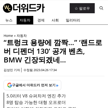
컨
☆ 팔로우
텐
츠
뉴스
자동차
경제
사회
밀리터리
로
건
너
Home
»
자동차
뛰
“트렁크 용량에 깜짝…” ‘랜드로
기
버 디펜더 130’ 공개 벤츠,
BMW 긴장되겠네…
김성민 기자
수정됨
2023.04.26 17:34
»
구글에서 더위드카 먼저 보기
5.0리터 V8 슈퍼차저 엔진 추가
8명 탑승 가능한 대형 오프로더