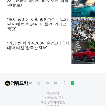
자”…해군이 바다로 띄워 보낸 ‘비밀
편대’ 보니
“혈세 낭비에 갯벌 망친다더니”…25
년 만에 하루 24만 명 몰려 ‘역대급
잭팟’
“가장 싼 차가 4,700만 원?”…미국서
대박 터진 ‘한국산 SUV’
회사소개
기사제보 및 문의
개인정보처리방침