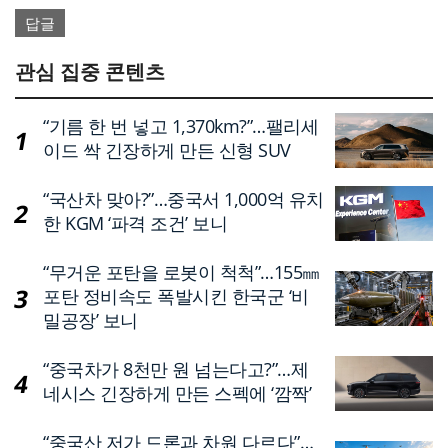
답글
관심 집중 콘텐츠
“기름 한 번 넣고 1,370km?”…팰리세
이드 싹 긴장하게 만든 신형 SUV
“국산차 맞아?”…중국서 1,000억 유치
한 KGM ‘파격 조건’ 보니
“무거운 포탄을 로봇이 척척”…155㎜
포탄 정비속도 폭발시킨 한국군 ‘비
밀공장’ 보니
“중국차가 8천만 원 넘는다고?”…제
네시스 긴장하게 만든 스펙에 ‘깜짝’
“중국산 저가 드론과 차원 다르다”…