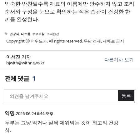
익숙한 반찬일수록 재료의 이름에만 안주하지 않고 조리
순서와 구성을 눈으로 확인하는 작은 습관이 건강한 한
끼를 완성한다.
태
건강식
,
나트륨
,
두부부침
,
조리습관
그
Copyright ⓒ 더위드카. All rights reserved. 무단 전재, 재배포 금지
이서진 기자
다른기사 보기
lsjwith@withnews.kr
1
익명
2026-06-24 6:44 오후
두부는 그냥 먹거나 살짝 데워먹는 것이 최고의 건강
식.