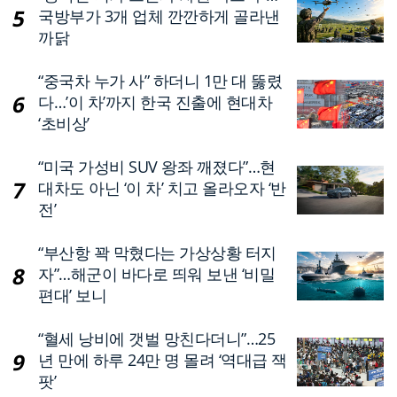
국방부가 3개 업체 깐깐하게 골라낸
까닭
“중국차 누가 사” 하더니 1만 대 뚫렸
다…’이 차’까지 한국 진출에 현대차
‘초비상’
“미국 가성비 SUV 왕좌 깨졌다”…현
대차도 아닌 ‘이 차’ 치고 올라오자 ‘반
전’
“부산항 꽉 막혔다는 가상상황 터지
자”…해군이 바다로 띄워 보낸 ‘비밀
편대’ 보니
“혈세 낭비에 갯벌 망친다더니”…25
년 만에 하루 24만 명 몰려 ‘역대급 잭
팟’