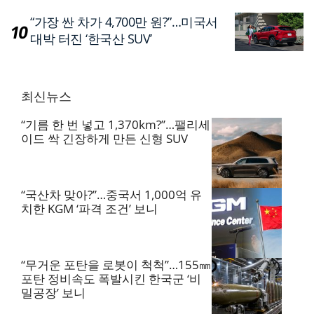
“가장 싼 차가 4,700만 원?”…미국서
대박 터진 ‘한국산 SUV’
최신뉴스
“기름 한 번 넣고 1,370km?”…팰리세
이드 싹 긴장하게 만든 신형 SUV
“국산차 맞아?”…중국서 1,000억 유
치한 KGM ‘파격 조건’ 보니
“무거운 포탄을 로봇이 척척”…155㎜
포탄 정비속도 폭발시킨 한국군 ‘비
밀공장’ 보니