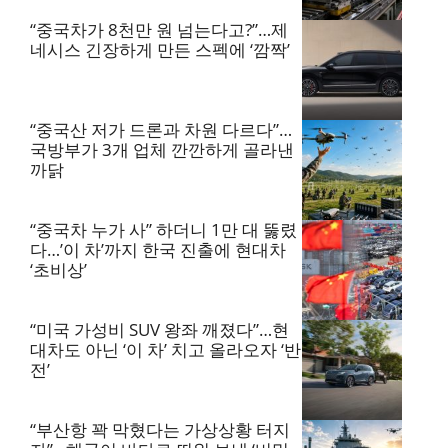
“중국차가 8천만 원 넘는다고?”…제
네시스 긴장하게 만든 스펙에 ‘깜짝’
“중국산 저가 드론과 차원 다르다”…
국방부가 3개 업체 깐깐하게 골라낸
까닭
“중국차 누가 사” 하더니 1만 대 뚫렸
다…’이 차’까지 한국 진출에 현대차
‘초비상’
“미국 가성비 SUV 왕좌 깨졌다”…현
대차도 아닌 ‘이 차’ 치고 올라오자 ‘반
전’
“부산항 꽉 막혔다는 가상상황 터지