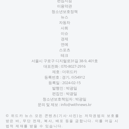
편집지침
이용약관
청소년보호정책
뉴스
자동차
사회
이슈
경제
연예
스포츠
테크
서울시 구로구 디지털로31길 38-9, 401호
대표전화 :
070-8027-2916
제호 : 더위드카
등록번호 : 경기, 아54912
등록일 : 2024-02-15
발행인 : 박광일
편집인 : 박광일
청소년보호책임자 : 박광일
문의 및 제보 :
info@withnews.kr
©
위드카 뉴스
모든 콘텐츠(기사·사진)는 저작권법의 보호를
받은 바, 무단 전재, 복사, 배포 등을 금합니다. 이를 어길 시
법적 제재를 받을 수 있습니다.