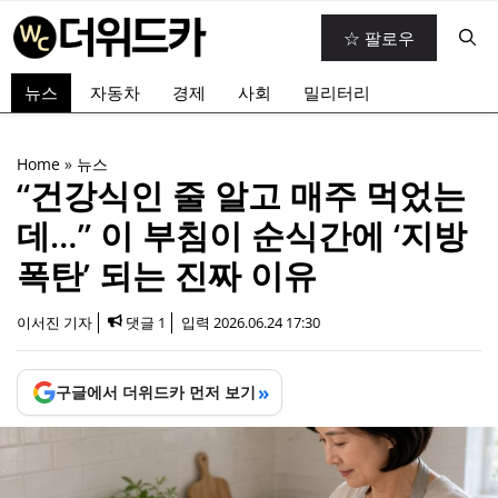
컨
☆ 팔로우
텐
츠
뉴스
자동차
경제
사회
밀리터리
로
건
너
Home
»
뉴스
뛰
“건강식인 줄 알고 매주 먹었는
기
데…” 이 부침이 순식간에 ‘지방
폭탄’ 되는 진짜 이유
이서진 기자
댓글 1
입력
2026.06.24 17:30
»
구글에서 더위드카 먼저 보기