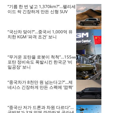
“기름 한 번 넣고 1,370km?”…팰리세
이드 싹 긴장하게 만든 신형 SUV
“국산차 맞아?”…중국서 1,000억 유
치한 KGM ‘파격 조건’ 보니
“무거운 포탄을 로봇이 척척”…155㎜
포탄 정비속도 폭발시킨 한국군 ‘비
밀공장’ 보니
“중국차가 8천만 원 넘는다고?”…제
네시스 긴장하게 만든 스펙에 ‘깜짝’
“중국산 저가 드론과 차원 다르다”…
국방부가 3개 업체 깐깐하게 골라낸