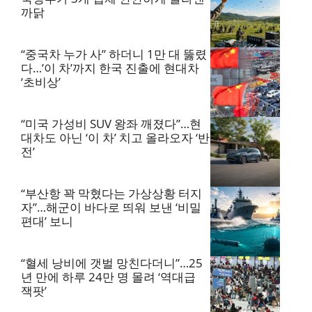
까닭
“중국차 누가 사” 하더니 1만 대 뚫렸
다…’이 차’까지 한국 진출에 현대차
‘초비상’
“미국 가성비 SUV 왕좌 깨졌다”…현
대차도 아닌 ‘이 차’ 치고 올라오자 ‘반
전’
“부산항 꽉 막혔다는 가상상황 터지
자”…해군이 바다로 띄워 보낸 ‘비밀
편대’ 보니
“혈세 낭비에 갯벌 망친다더니”…25
년 만에 하루 24만 명 몰려 ‘역대급
잭팟’