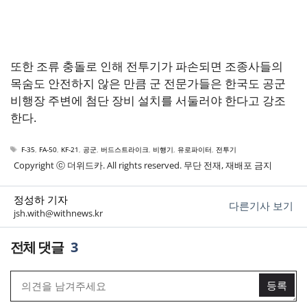
또한 조류 충돌로 인해 전투기가 파손되면 조종사들의
목숨도 안전하지 않은 만큼 군 전문가들은 한국도 공군
비행장 주변에 첨단 장비 설치를 서둘러야 한다고 강조
한다.
태
F-35
,
FA-50
,
KF-21
,
공군
,
버드스트라이크
,
비행기
,
유로파이터
,
전투기
그
Copyright ⓒ 더위드카. All rights reserved. 무단 전재, 재배포 금지
정성하 기자
다른기사 보기
jsh.with@withnews.kr
3