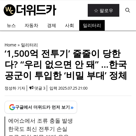
컨
☆ 팔로우
텐
츠
뉴스
자동차
경제
사회
밀리터리
로
건
너
Home
»
밀리터리
뛰
‘1,500억 전투기’ 줄줄이 당한
기
다? “우리 없으면 안 돼” …한국
공군이 투입한 ‘비밀 부대’ 정체
정성하 기자
댓글 3
입력
2025.07.25 21:00
»
구글에서 더위드카 먼저 보기
에어쇼에서 조류 충돌 발생
한국도 최신 전투기 손실