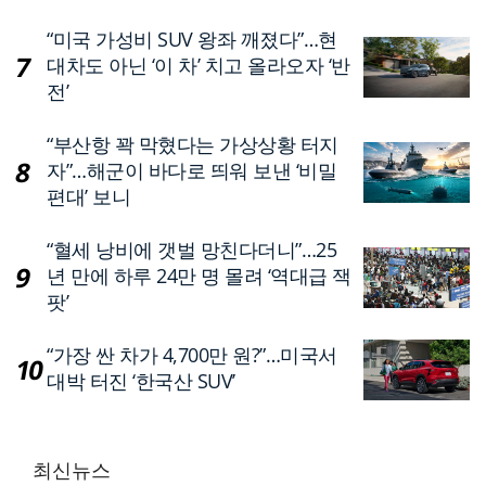
“미국 가성비 SUV 왕좌 깨졌다”…현
대차도 아닌 ‘이 차’ 치고 올라오자 ‘반
전’
“부산항 꽉 막혔다는 가상상황 터지
자”…해군이 바다로 띄워 보낸 ‘비밀
편대’ 보니
“혈세 낭비에 갯벌 망친다더니”…25
년 만에 하루 24만 명 몰려 ‘역대급 잭
팟’
“가장 싼 차가 4,700만 원?”…미국서
대박 터진 ‘한국산 SUV’
최신뉴스