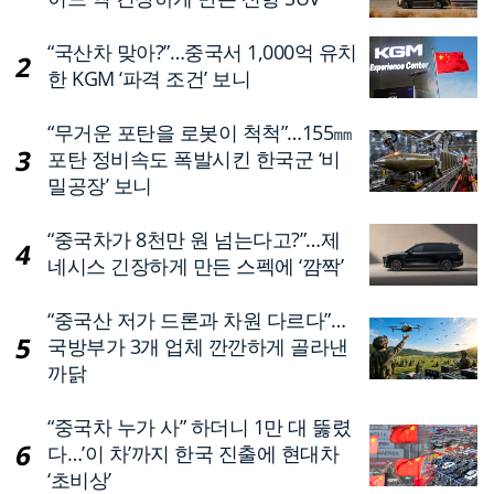
“국산차 맞아?”…중국서 1,000억 유치
한 KGM ‘파격 조건’ 보니
“무거운 포탄을 로봇이 척척”…155㎜
포탄 정비속도 폭발시킨 한국군 ‘비
밀공장’ 보니
“중국차가 8천만 원 넘는다고?”…제
네시스 긴장하게 만든 스펙에 ‘깜짝’
“중국산 저가 드론과 차원 다르다”…
국방부가 3개 업체 깐깐하게 골라낸
까닭
“중국차 누가 사” 하더니 1만 대 뚫렸
다…’이 차’까지 한국 진출에 현대차
‘초비상’