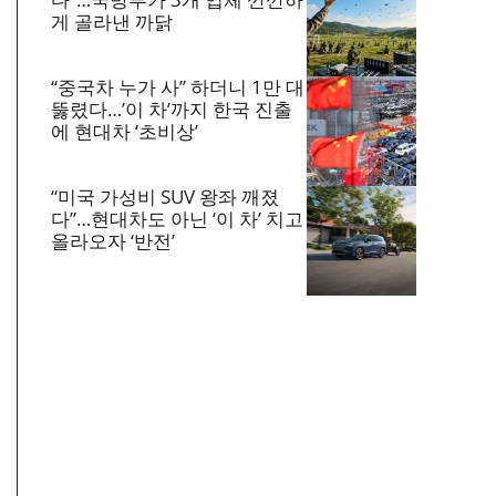
게 골라낸 까닭
“중국차 누가 사” 하더니 1만 대
뚫렸다…’이 차’까지 한국 진출
에 현대차 ‘초비상’
“미국 가성비 SUV 왕좌 깨졌
다”…현대차도 아닌 ‘이 차’ 치고
올라오자 ‘반전’