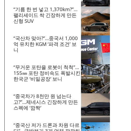
“기름 한 번 넣고 1,370km?”…
팰리세이드 싹 긴장하게 만든
신형 SUV
“국산차 맞아?”…중국서 1,000
억 유치한 KGM ‘파격 조건’ 보
니
“무거운 포탄을 로봇이 척척”…
155㎜ 포탄 정비속도 폭발시킨
한국군 ‘비밀공장’ 보니
“중국차가 8천만 원 넘는다
고?”…제네시스 긴장하게 만든
스펙에 ‘깜짝’
“중국산 저가 드론과 차원 다르
다”…국방부가 3개 업체 깐깐하