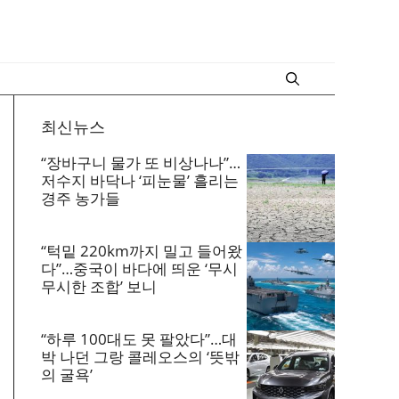
최신뉴스
“장바구니 물가 또 비상나나”…
저수지 바닥나 ‘피눈물’ 흘리는
경주 농가들
“턱밑 220km까지 밀고 들어왔
다”…중국이 바다에 띄운 ‘무시
무시한 조합’ 보니
“하루 100대도 못 팔았다”…대
박 나던 그랑 콜레오스의 ‘뜻밖
의 굴욕’