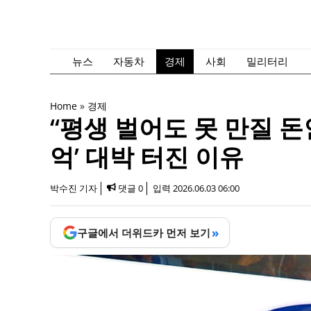
컨
텐
츠
로
뉴스
자동차
경제
사회
밀리터리
건
너
Home
»
경제
뛰
“평생 벌어도 못 만질 돈인
기
억’ 대박 터진 이유
박수진 기자
댓글 0
입력
2026.06.03 06:00
»
구글에서 더위드카 먼저 보기