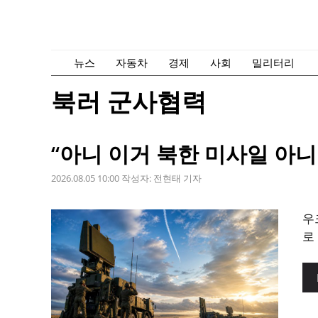
컨
텐
츠
로
뉴스
자동차
경제
사회
밀리터리
건
북러 군사협력
너
뛰
기
“아니 이거 북한 미사일 아니
2026.08.05 10:00
작성자:
전현태 기자
우
로