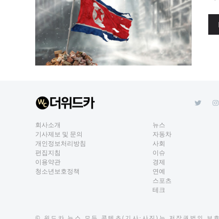
회사소개
뉴스
기사제보 및 문의
자동차
개인정보처리방침
사회
편집지침
이슈
이용약관
경제
청소년보호정책
연예
스포츠
테크
©
위드카 뉴스
모든 콘텐츠(기사·사진)는 저작권법의 보호를