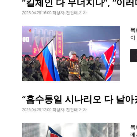
“킬체인 다 무너지나”, “이
2026.04.28 16:00
작성자:
전현태 기자
북
이
“흡수통일 시나리오 다 날아갔
2026.04.28 12:00
작성자:
전현태 기자
북
에