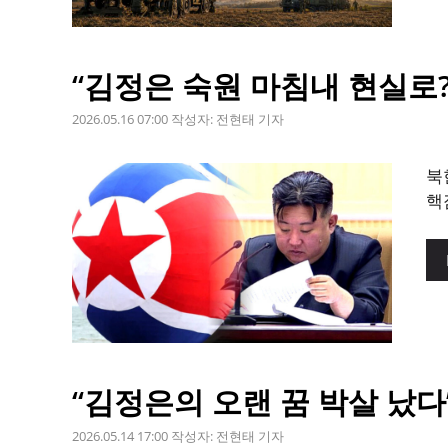
“김정은 숙원 마침내 현실로?”
2026.05.16 07:00
작성자:
전현태 기자
북
핵
“김정은의 오랜 꿈 박살 났다
2026.05.14 17:00
작성자:
전현태 기자