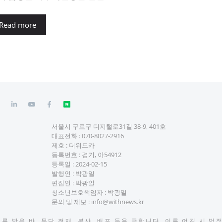
Read more
서울시 구로구 디지털로31길 38-9, 401호
대표전화 :
070-8027-2916
제호 : 더위드카
등록번호 : 경기, 아54912
등록일 : 2024-02-15
발행인 : 박광일
편집인 : 박광일
청소년보호책임자 : 박광일
문의 및 제보 :
info@withnews.kr
 받은 바, 무단 전재, 복사, 배포 등을 금합니다. 이를 어길 시 법