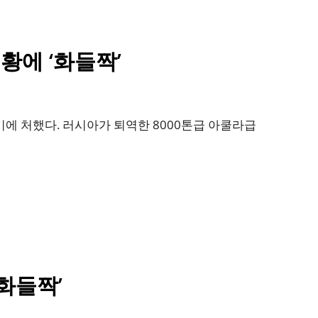
황에 ‘화들짝’
에 처했다. 러시아가 퇴역한 8000톤급 아쿨라급
화들짝’