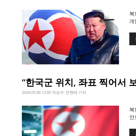
북
개
“한국군 위치, 좌표 찍어서 
2026.05.06 12:00
작성자:
전현태 기자
북
안