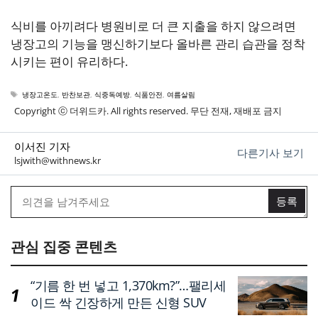
식비를 아끼려다 병원비로 더 큰 지출을 하지 않으려면
냉장고의 기능을 맹신하기보다 올바른 관리 습관을 정착
시키는 편이 유리하다.
태
냉장고온도
,
반찬보관
,
식중독예방
,
식품안전
,
여름살림
그
Copyright ⓒ 더위드카. All rights reserved. 무단 전재, 재배포 금지
이서진 기자
다른기사 보기
lsjwith@withnews.kr
관심 집중 콘텐츠
“기름 한 번 넣고 1,370km?”…팰리세
이드 싹 긴장하게 만든 신형 SUV