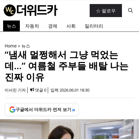
컨
☆ 팔로우
텐
츠
뉴스
자동차
경제
사회
밀리터리
로
건
너
Home
»
뉴스
뛰
“냄새 멀쩡해서 그냥 먹었는
기
데…” 여름철 주부들 배탈 나는
진짜 이유
이서진 기자
댓글 0
입력
2026.06.01 18:30
»
구글에서 더위드카 먼저 보기