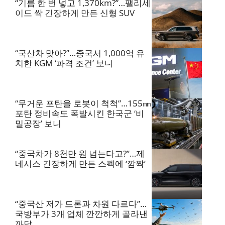
“기름 한 번 넣고 1,370km?”…팰리세
이드 싹 긴장하게 만든 신형 SUV
“국산차 맞아?”…중국서 1,000억 유
치한 KGM ‘파격 조건’ 보니
“무거운 포탄을 로봇이 척척”…155㎜
포탄 정비속도 폭발시킨 한국군 ‘비
밀공장’ 보니
“중국차가 8천만 원 넘는다고?”…제
네시스 긴장하게 만든 스펙에 ‘깜짝’
“중국산 저가 드론과 차원 다르다”…
국방부가 3개 업체 깐깐하게 골라낸
까닭