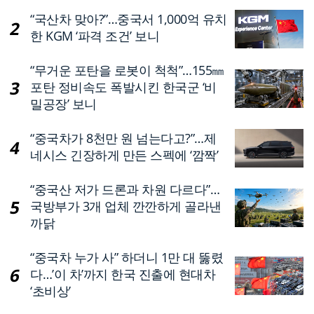
“국산차 맞아?”…중국서 1,000억 유치
한 KGM ‘파격 조건’ 보니
“무거운 포탄을 로봇이 척척”…155㎜
포탄 정비속도 폭발시킨 한국군 ‘비
밀공장’ 보니
“중국차가 8천만 원 넘는다고?”…제
네시스 긴장하게 만든 스펙에 ‘깜짝’
“중국산 저가 드론과 차원 다르다”…
국방부가 3개 업체 깐깐하게 골라낸
까닭
“중국차 누가 사” 하더니 1만 대 뚫렸
다…’이 차’까지 한국 진출에 현대차
‘초비상’