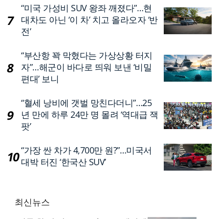
“미국 가성비 SUV 왕좌 깨졌다”…현
대차도 아닌 ‘이 차’ 치고 올라오자 ‘반
전’
“부산항 꽉 막혔다는 가상상황 터지
자”…해군이 바다로 띄워 보낸 ‘비밀
편대’ 보니
“혈세 낭비에 갯벌 망친다더니”…25
년 만에 하루 24만 명 몰려 ‘역대급 잭
팟’
“가장 싼 차가 4,700만 원?”…미국서
대박 터진 ‘한국산 SUV’
최신뉴스