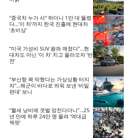
“중국차 누가 사” 하더니 1만 대 뚫렸
다…’이 차’까지 한국 진출에 현대차
‘초비상’
“미국 가성비 SUV 왕좌 깨졌다”…현
대차도 아닌 ‘이 차’ 치고 올라오자 ‘반
전’
“부산항 꽉 막혔다는 가상상황 터지
자”…해군이 바다로 띄워 보낸 ‘비밀
편대’ 보니
“혈세 낭비에 갯벌 망친다더니”…25
년 만에 하루 24만 명 몰려 ‘역대급
잭팟’