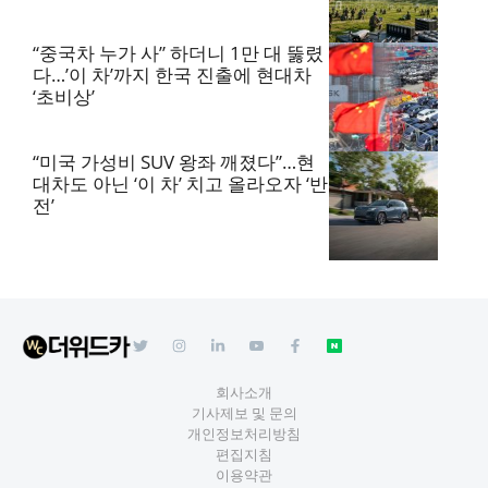
“중국차 누가 사” 하더니 1만 대 뚫렸
다…’이 차’까지 한국 진출에 현대차
‘초비상’
“미국 가성비 SUV 왕좌 깨졌다”…현
대차도 아닌 ‘이 차’ 치고 올라오자 ‘반
전’
회사소개
기사제보 및 문의
개인정보처리방침
편집지침
이용약관