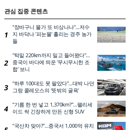
관심 집중 콘텐츠
“장바구니 물가 또 비상나나”…저수
지 바닥나 ‘피눈물’ 흘리는 경주 농가
들
“턱밑 220km까지 밀고 들어왔다”…
중국이 바다에 띄운 ‘무시무시한 조
합’ 보니
“하루 100대도 못 팔았다”…대박 나던
그랑 콜레오스의 ‘뜻밖의 굴욕’
“기름 한 번 넣고 1,370km?”…팰리세
이드 싹 긴장하게 만든 신형 SUV
“국산차 맞아?”…중국서 1,000억 유치