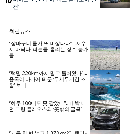
전’
최신뉴스
“장바구니 물가 또 비상나나”…저수
지 바닥나 ‘피눈물’ 흘리는 경주 농가
들
“턱밑 220km까지 밀고 들어왔다”…
중국이 바다에 띄운 ‘무시무시한 조
합’ 보니
“하루 100대도 못 팔았다”…대박 나
던 그랑 콜레오스의 ‘뜻밖의 굴욕’
“기름 한 번 넣고 1,370km?”…팰리세