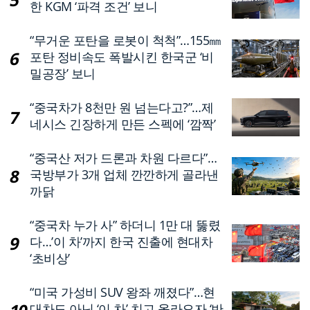
한 KGM ‘파격 조건’ 보니
“무거운 포탄을 로봇이 척척”…155㎜
포탄 정비속도 폭발시킨 한국군 ‘비
밀공장’ 보니
“중국차가 8천만 원 넘는다고?”…제
네시스 긴장하게 만든 스펙에 ‘깜짝’
“중국산 저가 드론과 차원 다르다”…
국방부가 3개 업체 깐깐하게 골라낸
까닭
“중국차 누가 사” 하더니 1만 대 뚫렸
다…’이 차’까지 한국 진출에 현대차
‘초비상’
“미국 가성비 SUV 왕좌 깨졌다”…현
대차도 아닌 ‘이 차’ 치고 올라오자 ‘반