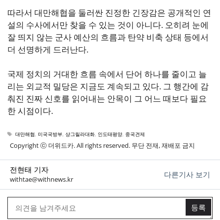
따라서 대만해협을 둘러싼 진정한 긴장감은 공개적인 연
설의 수사에서만 찾을 수 있는 것이 아니다. 오히려 눈에
잘 띄지 않는 군사 예산의 흐름과 탄약 비축 상태 등에서
더 선명하게 드러난다.
국제 정치의 거대한 흐름 속에서 단어 하나를 줄이고 늘
리는 외교적 밀당은 지금도 계속되고 있다. 그 행간에 감
춰진 진짜 신호를 읽어내는 안목이 그 어느 때보다 필요
한 시점이다.
태
대만해협
,
미국국방부
,
샹그릴라대화
,
인도태평양
,
중국견제
그
Copyright ⓒ 더위드카. All rights reserved. 무단 전재, 재배포 금지
전현태 기자
다른기사 보기
withtae@withnews.kr