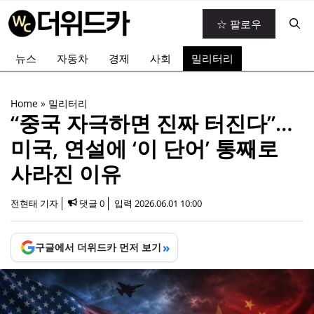
컨
☆ 팔로우
텐
츠
뉴스
자동차
경제
사회
밀리터리
로
건
너
Home
»
밀리터리
뛰
“중국 자극하면 진짜 터진다”…
기
미국, 연설에 ‘이 단어’ 통째로
사라진 이유
전현태 기자
댓글 0
입력
2026.06.01 10:00
»
구글에서 더위드카 먼저 보기