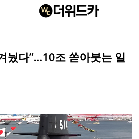
 겨눴다”…10조 쏟아붓는 일