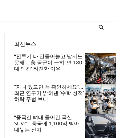
최신뉴스
“전투기 다 만들어놓고 날지도
못해”…美 공군이 급히 ‘연 180
대 엔진’ 타진한 이유
“자녀 뒀으면 꼭 확인하세요”…
최근 연구가 밝혀낸 ‘수학 성적’
하락 주범 보니
“중국산 뼈대 들어간 국산
SUV?”…중국에 1,100억 받아
내놓는 신차