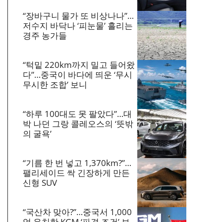
“장바구니 물가 또 비상나나”…
저수지 바닥나 ‘피눈물’ 흘리는
경주 농가들
“턱밑 220km까지 밀고 들어왔
다”…중국이 바다에 띄운 ‘무시
무시한 조합’ 보니
“하루 100대도 못 팔았다”…대
박 나던 그랑 콜레오스의 ‘뜻밖
의 굴욕’
“기름 한 번 넣고 1,370km?”…
팰리세이드 싹 긴장하게 만든
신형 SUV
“국산차 맞아?”…중국서 1,000
억 유치한 KGM ‘파격 조건’ 보