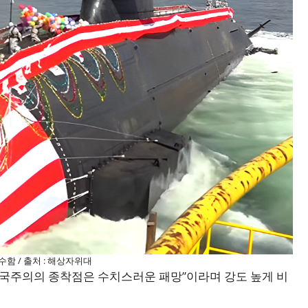
함 / 출처 : 해상자위대
군국주의의 종착점은 수치스러운 패망”이라며 강도 높게 비