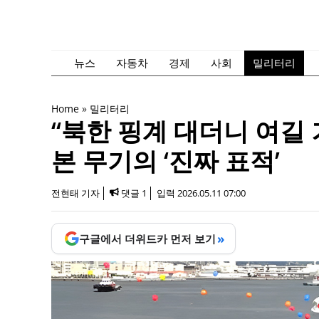
컨
텐
츠
로
뉴스
자동차
경제
사회
밀리터리
건
너
Home
»
밀리터리
뛰
“북한 핑계 대더니 여길
기
본 무기의 ‘진짜 표적’
전현태 기자
댓글 1
입력
2026.05.11 07:00
»
구글에서 더위드카 먼저 보기