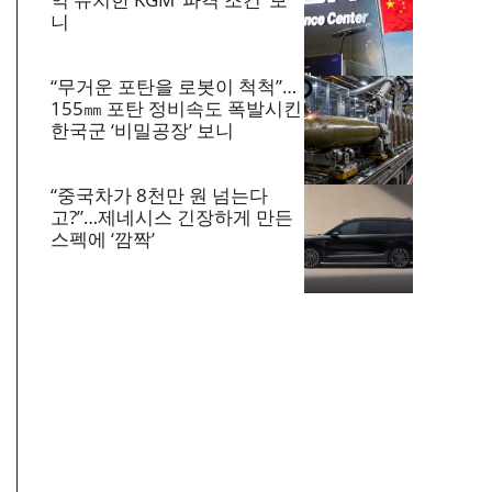
니
“무거운 포탄을 로봇이 척척”…
155㎜ 포탄 정비속도 폭발시킨
한국군 ‘비밀공장’ 보니
“중국차가 8천만 원 넘는다
고?”…제네시스 긴장하게 만든
스펙에 ‘깜짝’