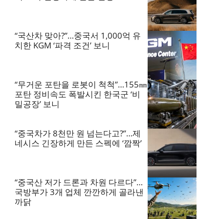
“국산차 맞아?”…중국서 1,000억 유
치한 KGM ‘파격 조건’ 보니
“무거운 포탄을 로봇이 척척”…155㎜
포탄 정비속도 폭발시킨 한국군 ‘비
밀공장’ 보니
“중국차가 8천만 원 넘는다고?”…제
네시스 긴장하게 만든 스펙에 ‘깜짝’
“중국산 저가 드론과 차원 다르다”…
국방부가 3개 업체 깐깐하게 골라낸
까닭