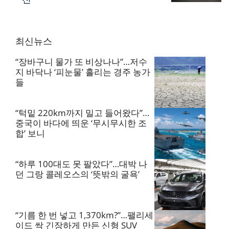
최신뉴스
“장바구니 물가 또 비상나나”…저수
지 바닥나 ‘피눈물’ 흘리는 경주 농가
들
“턱밑 220km까지 밀고 들어왔다”…
중국이 바다에 띄운 ‘무시무시한 조
합’ 보니
“하루 100대도 못 팔았다”…대박 나
던 그랑 콜레오스의 ‘뜻밖의 굴욕’
“기름 한 번 넣고 1,370km?”…팰리세
이드 싹 긴장하게 만든 신형 SUV