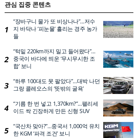
관심 집중 콘텐츠
“장바구니 물가 또 비상나나”…저수
지 바닥나 ‘피눈물’ 흘리는 경주 농가
들
“턱밑 220km까지 밀고 들어왔다”…
중국이 바다에 띄운 ‘무시무시한 조
합’ 보니
“하루 100대도 못 팔았다”…대박 나던
그랑 콜레오스의 ‘뜻밖의 굴욕’
“기름 한 번 넣고 1,370km?”…팰리세
이드 싹 긴장하게 만든 신형 SUV
“국산차 맞아?”…중국서 1,000억 유치
한 KGM ‘파격 조건’ 보니