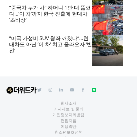
“중국차 누가 사” 하더니 1만 대 뚫렸
다…’이 차’까지 한국 진출에 현대차
‘초비상’
“미국 가성비 SUV 왕좌 깨졌다”…현
대차도 아닌 ‘이 차’ 치고 올라오자 ‘반
전’
회사소개
기사제보 및 문의
개인정보처리방침
편집지침
이용약관
청소년보호정책