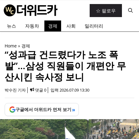
컨
☆ 팔로우
텐
츠
뉴스
자동차
경제
사회
밀리터리
로
건
너
Home
»
경제
뛰
“성과급 건드렸다가 노조 폭
기
발”…삼성 직원들이 개편안 무
산시킨 속사정 보니
박수진 기자
댓글 0
입력
2026.07.09 13:30
»
구글에서 더위드카 먼저 보기