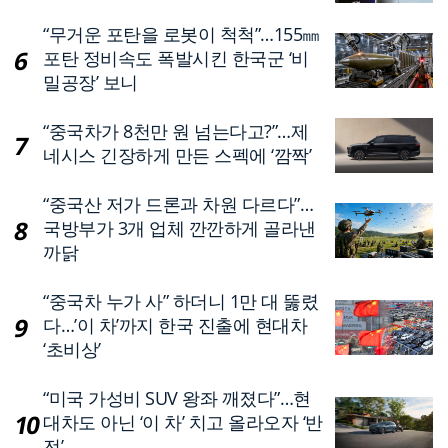
“무거운 포탄을 로봇이 척척”…155㎜
포탄 정비속도 폭발시킨 한국군 ‘비
밀공장’ 보니
“중국차가 8천만 원 넘는다고?”…제
네시스 긴장하게 만든 스펙에 ‘깜짝’
“중국산 저가 드론과 차원 다르다”…
국방부가 3개 업체 깐깐하게 골라낸
까닭
“중국차 누가 사” 하더니 1만 대 뚫렸
다…’이 차’까지 한국 진출에 현대차
‘초비상’
“미국 가성비 SUV 왕좌 깨졌다”…현
대차도 아닌 ‘이 차’ 치고 올라오자 ‘반
전’