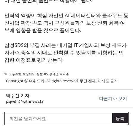
여 대신 불신의 원인으로 작용하기 쉽다.
인력의 역량이 핵심 자산인 AI 데이터센터와 클라우드 등
신사업 확장 속도 역시 구성원들과의 보상 신뢰 회복 여
부에 영향을 받을 것으로 풀이된다.
삼성SDS의 부결 사례는 대기업 IT 계열사의 보상 제도가
자사주 중심의 시대로 안착할 수 있을지를 시험하는 민
감한 이정표로 평가받는다.
태
노동조합
,
보상제도
,
삼성SDS
,
성과급
,
자사주
그
Copyright ⓒ 더위드카. All rights reserved. 무단 전재, 재배포 금지
박수진 기자
다른기사 보기
psjwith@withnews.kr