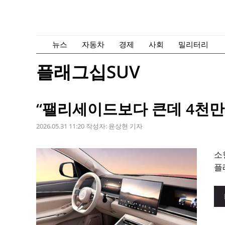
컨
텐
츠
로
뉴스
자동차
경제
사회
밀리터리
건
플래그십SUV
너
뛰
기
“팰리세이드보다 큰데 4천만 원
2026.05.31 11:20
작성자:
윤상현 기자
소
플래