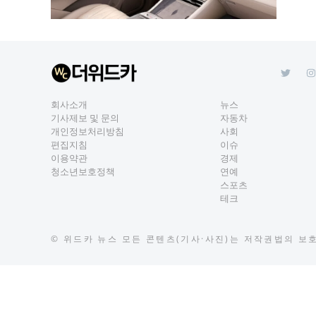
회사소개
뉴스
기사제보 및 문의
자동차
개인정보처리방침
사회
편집지침
이슈
이용약관
경제
청소년보호정책
연예
스포츠
테크
©
위드카 뉴스
모든 콘텐츠(기사·사진)는 저작권법의 보호를