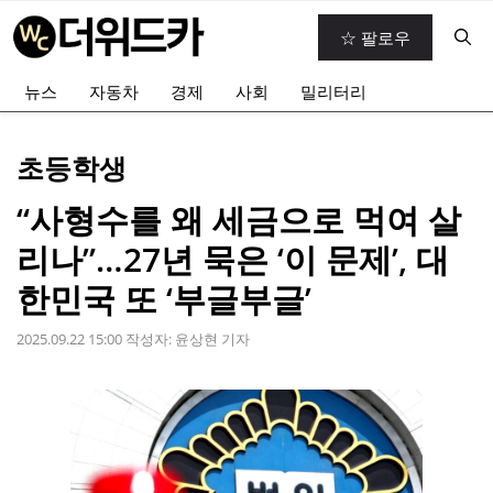
컨
☆ 팔로우
텐
츠
뉴스
자동차
경제
사회
밀리터리
로
건
너
초등학생
뛰
기
“사형수를 왜 세금으로 먹여 살
리나”…27년 묵은 ‘이 문제’, 대
한민국 또 ‘부글부글’
2025.09.22 15:00
작성자:
윤상현 기자