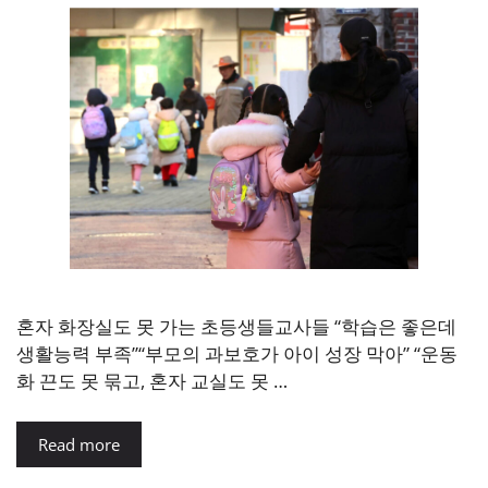
혼자 화장실도 못 가는 초등생들교사들 “학습은 좋은데
생활능력 부족”“부모의 과보호가 아이 성장 막아” “운동
화 끈도 못 묶고, 혼자 교실도 못 …
Read more