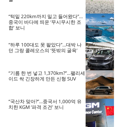
“턱밑 220km까지 밀고 들어왔다”…
중국이 바다에 띄운 ‘무시무시한 조
합’ 보니
“하루 100대도 못 팔았다”…대박 나
던 그랑 콜레오스의 ‘뜻밖의 굴욕’
“기름 한 번 넣고 1,370km?”…팰리세
이드 싹 긴장하게 만든 신형 SUV
“국산차 맞아?”…중국서 1,000억 유
치한 KGM ‘파격 조건’ 보니