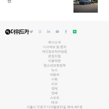
전’
회사소개
기사제보 및 문의
개인정보처리방침
편집지침
이용약관
청소년보호정책
뉴스
자동차
사회
이슈
경제
연예
스포츠
테크
서울시 구로구 디지털로31길 38-9, 401호