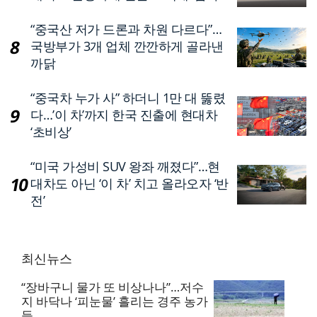
“중국산 저가 드론과 차원 다르다”…
국방부가 3개 업체 깐깐하게 골라낸
까닭
“중국차 누가 사” 하더니 1만 대 뚫렸
다…’이 차’까지 한국 진출에 현대차
‘초비상’
“미국 가성비 SUV 왕좌 깨졌다”…현
대차도 아닌 ‘이 차’ 치고 올라오자 ‘반
전’
최신뉴스
“장바구니 물가 또 비상나나”…저수
지 바닥나 ‘피눈물’ 흘리는 경주 농가
들