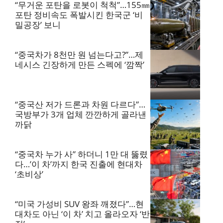
“무거운 포탄을 로봇이 척척”…155㎜
포탄 정비속도 폭발시킨 한국군 ‘비
밀공장’ 보니
“중국차가 8천만 원 넘는다고?”…제
네시스 긴장하게 만든 스펙에 ‘깜짝’
“중국산 저가 드론과 차원 다르다”…
국방부가 3개 업체 깐깐하게 골라낸
까닭
“중국차 누가 사” 하더니 1만 대 뚫렸
다…’이 차’까지 한국 진출에 현대차
‘초비상’
“미국 가성비 SUV 왕좌 깨졌다”…현
대차도 아닌 ‘이 차’ 치고 올라오자 ‘반