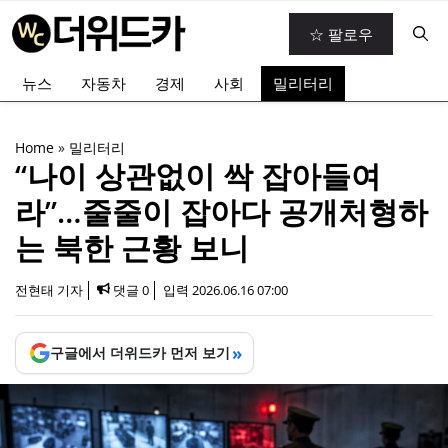
컨
☆ 팔로우
텐
츠
뉴스
자동차
경제
사회
밀리터리
로
건
너
Home
»
밀리터리
뛰
“나이 상관없이 싹 잡아들여
기
라”…줄줄이 잡아다 공개처형하
는 북한 근황 보니
전현태 기자
댓글 0
입력
2026.06.16 07:00
»
구글에서 더위드카 먼저 보기