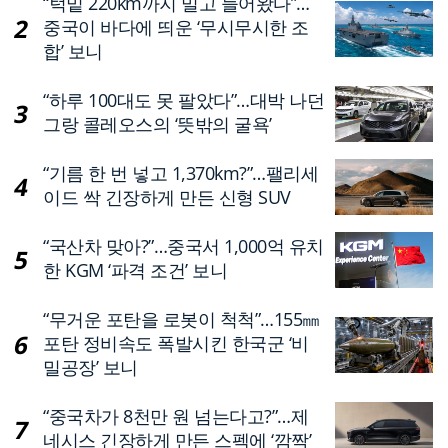
“턱밑 220km까지 밀고 들어왔다”…
중국이 바다에 띄운 ‘무시무시한 조
합’ 보니
“하루 100대도 못 팔았다”…대박 나던
그랑 콜레오스의 ‘뜻밖의 굴욕’
“기름 한 번 넣고 1,370km?”…팰리세
이드 싹 긴장하게 만든 신형 SUV
“국산차 맞아?”…중국서 1,000억 유치
한 KGM ‘파격 조건’ 보니
“무거운 포탄을 로봇이 척척”…155㎜
포탄 정비속도 폭발시킨 한국군 ‘비
밀공장’ 보니
“중국차가 8천만 원 넘는다고?”…제
네시스 긴장하게 만든 스펙에 ‘깜짝’