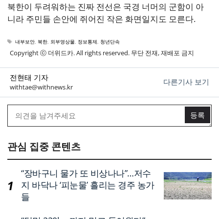
북한이 두려워하는 진짜 전선은 국경 너머의 군함이 아
니라 주민들 손안에 쥐어진 작은 화면일지도 모른다.
태
내부보안
,
북한
,
외부영상물
,
정보통제
,
청년단속
그
Copyright ⓒ 더위드카. All rights reserved. 무단 전재, 재배포 금지
전현태 기자
다른기사 보기
withtae@withnews.kr
관심 집중 콘텐츠
“장바구니 물가 또 비상나나”…저수
지 바닥나 ‘피눈물’ 흘리는 경주 농가
들