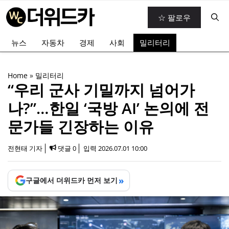
컨
☆ 팔로우
텐
츠
뉴스
자동차
경제
사회
밀리터리
로
건
너
Home
»
밀리터리
뛰
“우리 군사 기밀까지 넘어가
기
나?”…한일 ‘국방 AI’ 논의에 전
문가들 긴장하는 이유
전현태 기자
댓글 0
입력
2026.07.01 10:00
»
구글에서 더위드카 먼저 보기