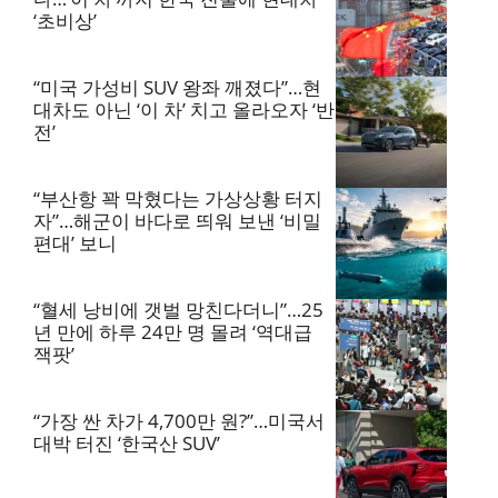
‘초비상’
“미국 가성비 SUV 왕좌 깨졌다”…현
대차도 아닌 ‘이 차’ 치고 올라오자 ‘반
전’
“부산항 꽉 막혔다는 가상상황 터지
자”…해군이 바다로 띄워 보낸 ‘비밀
편대’ 보니
“혈세 낭비에 갯벌 망친다더니”…25
년 만에 하루 24만 명 몰려 ‘역대급
잭팟’
“가장 싼 차가 4,700만 원?”…미국서
대박 터진 ‘한국산 SUV’