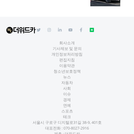
회사소개
기사제보 및 문의
개인정보처리방침
편집지침
이용약관
청소년보호정책
뉴스
자동차
사회
이슈
경제
연예
스포츠
테크
서울시 구로구 디지털로31길 38-9, 401호
대표전화 :
070-8027-2916
제호 : 더위드카