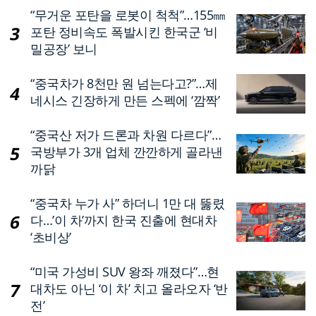
“무거운 포탄을 로봇이 척척”…155㎜
포탄 정비속도 폭발시킨 한국군 ‘비
밀공장’ 보니
“중국차가 8천만 원 넘는다고?”…제
네시스 긴장하게 만든 스펙에 ‘깜짝’
“중국산 저가 드론과 차원 다르다”…
국방부가 3개 업체 깐깐하게 골라낸
까닭
“중국차 누가 사” 하더니 1만 대 뚫렸
다…’이 차’까지 한국 진출에 현대차
‘초비상’
“미국 가성비 SUV 왕좌 깨졌다”…현
대차도 아닌 ‘이 차’ 치고 올라오자 ‘반
전’