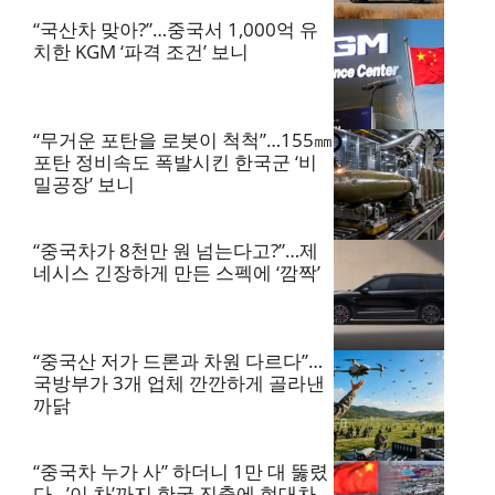
“국산차 맞아?”…중국서 1,000억 유
치한 KGM ‘파격 조건’ 보니
“무거운 포탄을 로봇이 척척”…155㎜
포탄 정비속도 폭발시킨 한국군 ‘비
밀공장’ 보니
“중국차가 8천만 원 넘는다고?”…제
네시스 긴장하게 만든 스펙에 ‘깜짝’
“중국산 저가 드론과 차원 다르다”…
국방부가 3개 업체 깐깐하게 골라낸
까닭
“중국차 누가 사” 하더니 1만 대 뚫렸
다…’이 차’까지 한국 진출에 현대차