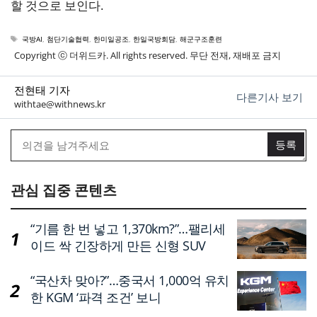
할 것으로 보인다.
태
국방AI
,
첨단기술협력
,
한미일공조
,
한일국방회담
,
해군구조훈련
그
Copyright ⓒ 더위드카. All rights reserved. 무단 전재, 재배포 금지
전현태 기자
다른기사 보기
withtae@withnews.kr
관심 집중 콘텐츠
“기름 한 번 넣고 1,370km?”…팰리세
이드 싹 긴장하게 만든 신형 SUV
“국산차 맞아?”…중국서 1,000억 유치
한 KGM ‘파격 조건’ 보니