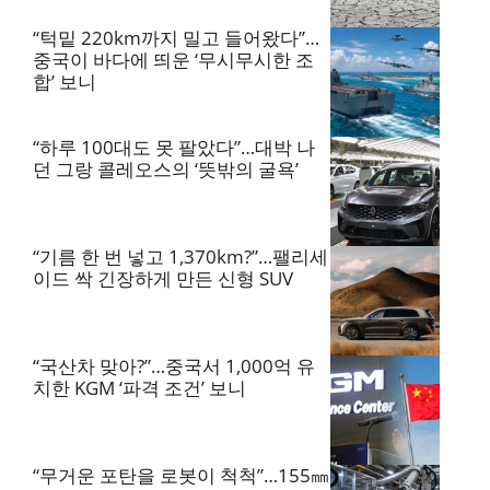
“턱밑 220km까지 밀고 들어왔다”…
중국이 바다에 띄운 ‘무시무시한 조
합’ 보니
“하루 100대도 못 팔았다”…대박 나
던 그랑 콜레오스의 ‘뜻밖의 굴욕’
“기름 한 번 넣고 1,370km?”…팰리세
이드 싹 긴장하게 만든 신형 SUV
“국산차 맞아?”…중국서 1,000억 유
치한 KGM ‘파격 조건’ 보니
“무거운 포탄을 로봇이 척척”…155㎜