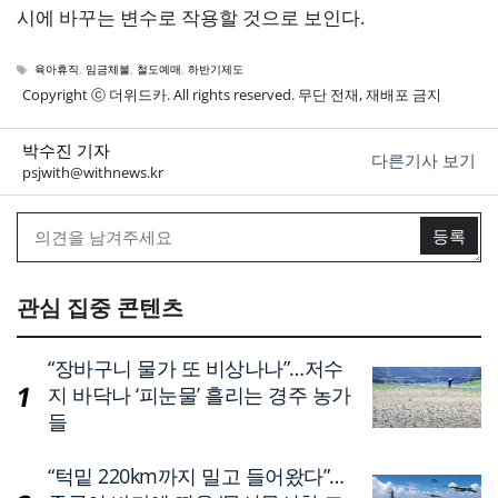
시에 바꾸는 변수로 작용할 것으로 보인다.
태
육아휴직
,
임금체불
,
철도예매
,
하반기제도
그
Copyright ⓒ 더위드카. All rights reserved. 무단 전재, 재배포 금지
박수진 기자
다른기사 보기
psjwith@withnews.kr
관심 집중 콘텐츠
“장바구니 물가 또 비상나나”…저수
지 바닥나 ‘피눈물’ 흘리는 경주 농가
들
“턱밑 220km까지 밀고 들어왔다”…