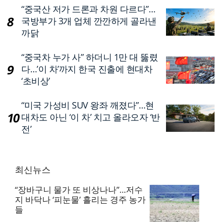
“중국산 저가 드론과 차원 다르다”…
국방부가 3개 업체 깐깐하게 골라낸
까닭
“중국차 누가 사” 하더니 1만 대 뚫렸
다…’이 차’까지 한국 진출에 현대차
‘초비상’
“미국 가성비 SUV 왕좌 깨졌다”…현
대차도 아닌 ‘이 차’ 치고 올라오자 ‘반
전’
최신뉴스
“장바구니 물가 또 비상나나”…저수
지 바닥나 ‘피눈물’ 흘리는 경주 농가
들