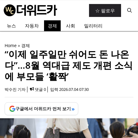
컨
☆ 팔로우
텐
츠
뉴스
자동차
경제
사회
밀리터리
로
건
너
Home
»
경제
뛰
“이제 일주일만 쉬어도 돈 나온
기
다”…8월 역대급 제도 개편 소식
에 부모들 ‘활짝’
박수진 기자
댓글 0
입력
2026.07.04 07:30
»
구글에서 더위드카 먼저 보기