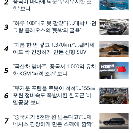
중국이 바다에 띄운 ‘무시무시한 조
합’ 보니
“하루 100대도 못 팔았다”…대박 나던
그랑 콜레오스의 ‘뜻밖의 굴욕’
“기름 한 번 넣고 1,370km?”…팰리세
이드 싹 긴장하게 만든 신형 SUV
“국산차 맞아?”…중국서 1,000억 유치
한 KGM ‘파격 조건’ 보니
“무거운 포탄을 로봇이 척척”…155㎜
포탄 정비속도 폭발시킨 한국군 ‘비
밀공장’ 보니
“중국차가 8천만 원 넘는다고?”…제
네시스 긴장하게 만든 스펙에 ‘깜짝’