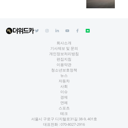
회사소개
기사제보 및 문의
개인정보처리방침
편집지침
이용약관
청소년보호정책
뉴스
자동차
사회
이슈
경제
연예
스포츠
테크
서울시 구로구 디지털로31길 38-9, 401호
대표전화 :
070-8027-2916