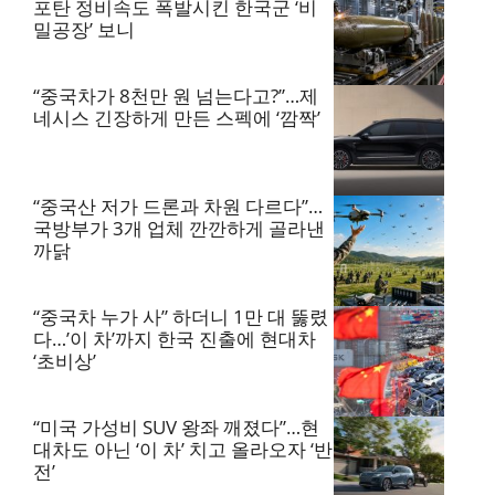
포탄 정비속도 폭발시킨 한국군 ‘비
밀공장’ 보니
“중국차가 8천만 원 넘는다고?”…제
네시스 긴장하게 만든 스펙에 ‘깜짝’
“중국산 저가 드론과 차원 다르다”…
국방부가 3개 업체 깐깐하게 골라낸
까닭
“중국차 누가 사” 하더니 1만 대 뚫렸
다…’이 차’까지 한국 진출에 현대차
‘초비상’
“미국 가성비 SUV 왕좌 깨졌다”…현
대차도 아닌 ‘이 차’ 치고 올라오자 ‘반
전’