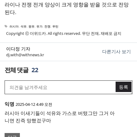
라이나 전쟁 전개 양상이 크게 영향을 받을 것으로 전망
된다.
태
러시아
,
석유
,
원유
,
유가
,
전쟁
,
푸틴
그
Copyright ⓒ 더위드카. All rights reserved. 무단 전재, 재배포 금지
이다정 기자
다른기사 보기
dj.with@withnews.kr
22
익명
2025-04-12 4:49 오전
러시아 이새기들이 석유와 가스로 버텼그만 그거 아
니면 진즉 망했겄구마