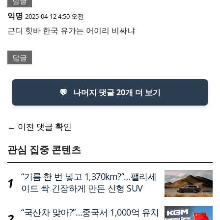
답글
익명
2025-04-12 4:50 오전
근디 힛바 한국 유가는 어이리 비싸냐
답글
💬
나머지 댓글 20개 더 보기
댓
← 이전 댓글 확인
글
관심 집중 콘텐츠
네
“기름 한 번 넣고 1,370km?”…팰리세
비
이드 싹 긴장하게 만든 신형 SUV
게
“국산차 맞아?”…중국서 1,000억 유치
이