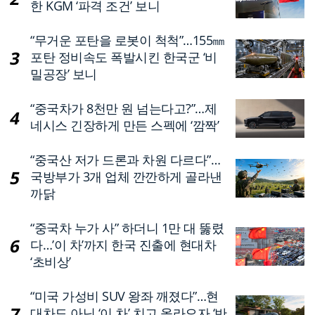
한 KGM ‘파격 조건’ 보니
션
“무거운 포탄을 로봇이 척척”…155㎜
포탄 정비속도 폭발시킨 한국군 ‘비
밀공장’ 보니
“중국차가 8천만 원 넘는다고?”…제
네시스 긴장하게 만든 스펙에 ‘깜짝’
“중국산 저가 드론과 차원 다르다”…
국방부가 3개 업체 깐깐하게 골라낸
까닭
“중국차 누가 사” 하더니 1만 대 뚫렸
다…’이 차’까지 한국 진출에 현대차
‘초비상’
“미국 가성비 SUV 왕좌 깨졌다”…현
대차도 아닌 ‘이 차’ 치고 올라오자 ‘반