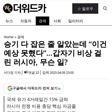
컨
☆ 팔로우
텐
츠
뉴스
자동차
경제
사회
밀리터리
로
건
너
Home
»
경제
뛰
승기 다 잡은 줄 알았는데 “이건
기
예상 못했다”…갑자기 비상 걸
린 러시아, 무슨 일?
이다정 기자
댓글 22
입력
2025.04.09 23:00
»
구글에서 더위드카 먼저 보기
국제 유가 4거래일간 15% 급락
러시아 전쟁 비용 충당 핵심 자금줄