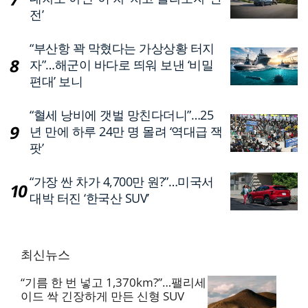
전’
“부산항 꽉 막혔다는 가상상황 터지
자”…해군이 바다로 띄워 보낸 ‘비밀
편대’ 보니
“혈세 낭비에 갯벌 망친다더니”…25
년 만에 하루 24만 명 몰려 ‘역대급 잭
팟’
“가장 싼 차가 4,700만 원?”…미국서
대박 터진 ‘한국산 SUV’
최신뉴스
“기름 한 번 넣고 1,370km?”…팰리세
이드 싹 긴장하게 만든 신형 SUV