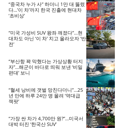
“중국차 누가 사” 하더니 1만 대 뚫렸
다…’이 차’까지 한국 진출에 현대차
‘초비상’
“미국 가성비 SUV 왕좌 깨졌다”…현
대차도 아닌 ‘이 차’ 치고 올라오자 ‘반
전’
“부산항 꽉 막혔다는 가상상황 터지
자”…해군이 바다로 띄워 보낸 ‘비밀
편대’ 보니
“혈세 낭비에 갯벌 망친다더니”…25
년 만에 하루 24만 명 몰려 ‘역대급
잭팟’
“가장 싼 차가 4,700만 원?”…미국서
대박 터진 ‘한국산 SUV’