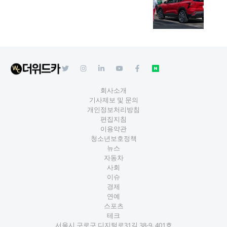
회사소개
기사제보 및 문의
개인정보처리방침
편집지침
이용약관
청소년보호정책
뉴스
자동차
사회
이슈
경제
연예
스포츠
테크
서울시 구로구 디지털로31길 38-9, 401호