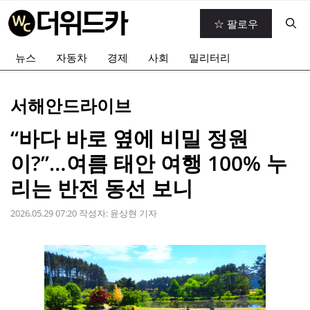
컨
☆ 팔로우
텐
츠
뉴스
자동차
경제
사회
밀리터리
로
건
너
서해안드라이브
뛰
기
“바다 바로 옆에 비밀 정원
이?”…여름 태안 여행 100% 누
리는 반전 동선 보니
2026.05.29 07:20
작성자:
윤상현 기자