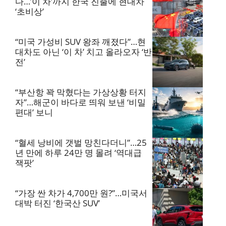
다…’이 차’까지 한국 진출에 현대차
‘초비상’
“미국 가성비 SUV 왕좌 깨졌다”…현
대차도 아닌 ‘이 차’ 치고 올라오자 ‘반
전’
“부산항 꽉 막혔다는 가상상황 터지
자”…해군이 바다로 띄워 보낸 ‘비밀
편대’ 보니
“혈세 낭비에 갯벌 망친다더니”…25
년 만에 하루 24만 명 몰려 ‘역대급
잭팟’
“가장 싼 차가 4,700만 원?”…미국서
대박 터진 ‘한국산 SUV’