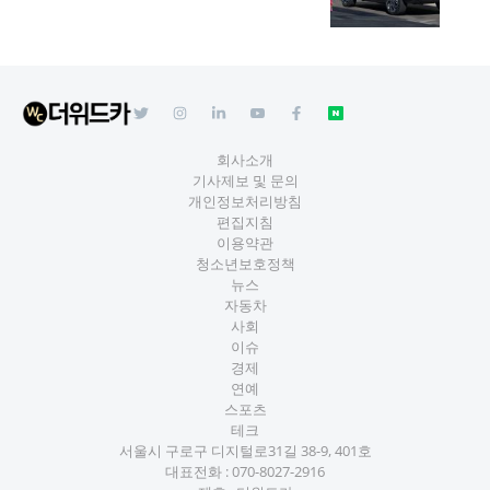
회사소개
기사제보 및 문의
개인정보처리방침
편집지침
이용약관
청소년보호정책
뉴스
자동차
사회
이슈
경제
연예
스포츠
테크
서울시 구로구 디지털로31길 38-9, 401호
대표전화 :
070-8027-2916