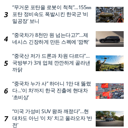
“무거운 포탄을 로봇이 척척”…155㎜
포탄 정비속도 폭발시킨 한국군 ‘비
밀공장’ 보니
“중국차가 8천만 원 넘는다고?”…제
네시스 긴장하게 만든 스펙에 ‘깜짝’
“중국산 저가 드론과 차원 다르다”…
국방부가 3개 업체 깐깐하게 골라낸
까닭
“중국차 누가 사” 하더니 1만 대 뚫렸
다…’이 차’까지 한국 진출에 현대차
‘초비상’
“미국 가성비 SUV 왕좌 깨졌다”…현
대차도 아닌 ‘이 차’ 치고 올라오자 ‘반
전’