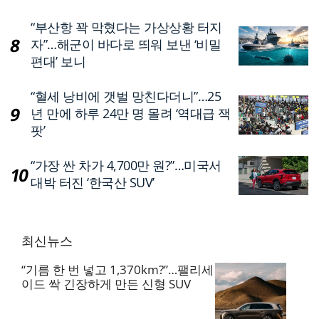
“부산항 꽉 막혔다는 가상상황 터지
자”…해군이 바다로 띄워 보낸 ‘비밀
편대’ 보니
“혈세 낭비에 갯벌 망친다더니”…25
년 만에 하루 24만 명 몰려 ‘역대급 잭
팟’
“가장 싼 차가 4,700만 원?”…미국서
대박 터진 ‘한국산 SUV’
최신뉴스
“기름 한 번 넣고 1,370km?”…팰리세
이드 싹 긴장하게 만든 신형 SUV