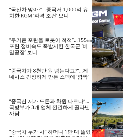
“국산차 맞아?”…중국서 1,000억 유
치한 KGM ‘파격 조건’ 보니
“무거운 포탄을 로봇이 척척”…155㎜
포탄 정비속도 폭발시킨 한국군 ‘비
밀공장’ 보니
“중국차가 8천만 원 넘는다고?”…제
네시스 긴장하게 만든 스펙에 ‘깜짝’
“중국산 저가 드론과 차원 다르다”…
국방부가 3개 업체 깐깐하게 골라낸
까닭
“중국차 누가 사” 하더니 1만 대 뚫렸