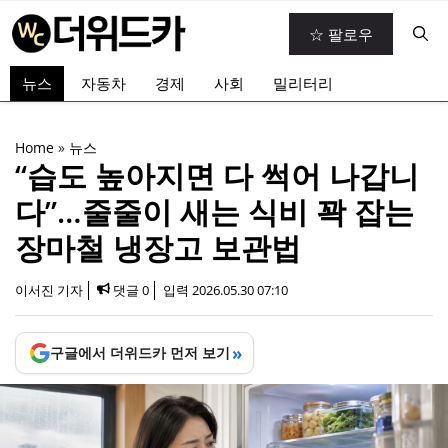
컨
☆ 팔로우
텐
츠
뉴스
자동차
경제
사회
밀리터리
로
건
너
Home
»
뉴스
뛰
“습도 높아지면 다 썩어 나갑니
기
다”…줄줄이 새는 식비 꽉 잡는
장마철 냉장고 보관법
이서진 기자
댓글 0
입력
2026.05.30 07:10
»
구글에서 더위드카 먼저 보기