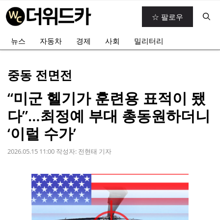
컨
☆ 팔로우
텐
츠
뉴스
자동차
경제
사회
밀리터리
로
건
너
중동 전면전
뛰
기
“미군 헬기가 훈련용 표적이 됐
다”…최정예 부대 총동원하더니
‘이럴 수가’
2026.05.15 11:00
작성자:
전현태 기자